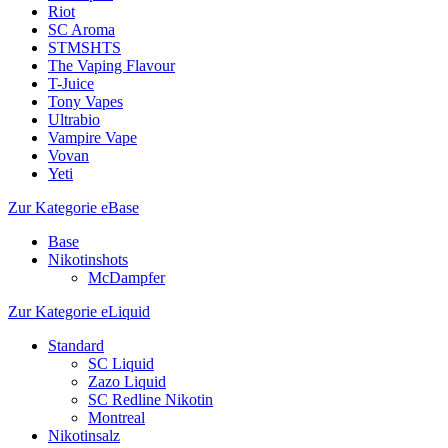
Riot
SC Aroma
STMSHTS
The Vaping Flavour
T-Juice
Tony Vapes
Ultrabio
Vampire Vape
Vovan
Yeti
Zur Kategorie eBase
Base
Nikotinshots
McDampfer
Zur Kategorie eLiquid
Standard
SC Liquid
Zazo Liquid
SC Redline Nikotin
Montreal
Nikotinsalz