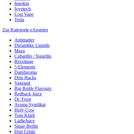
Innokin
Joyetech
Lost Vape
Tesla
Zur Kategorie eAromen
Antimatter
Dreamlike Liquids
Maza
Cubarillo / Sigarillo
Revoltage
5 Elements
Damfaroma
Drip Hacks
Vagrand
Big Bottle Flavours
Redback Juice
Dr. Frost
Aroma Syndikat
Holy Cow
Tom Klark
LädleJuice
Sique Berlin
Don Cristo