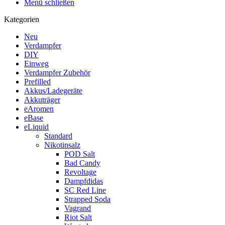
Menü schließen
Kategorien
Neu
Verdampfer
DIY
Einweg
Verdampfer Zubehör
Prefilled
Akkus/Ladegeräte
Akkuträger
eAromen
eBase
eLiquid
Standard
Nikotinsalz
POD Salt
Bad Candy
Revoltage
Dampfdidas
SC Red Line
Strapped Soda
Vagrand
Riot Salt