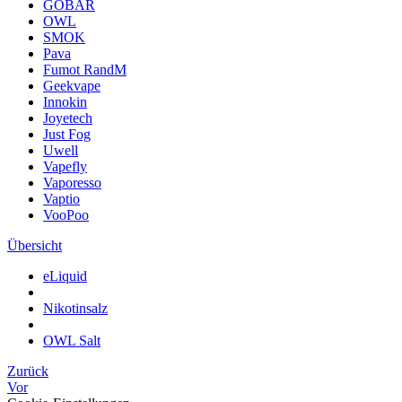
GOBAR
OWL
SMOK
Pava
Fumot RandM
Geekvape
Innokin
Joyetech
Just Fog
Uwell
Vapefly
Vaporesso
Vaptio
VooPoo
Übersicht
eLiquid
Nikotinsalz
OWL Salt
Zurück
Vor