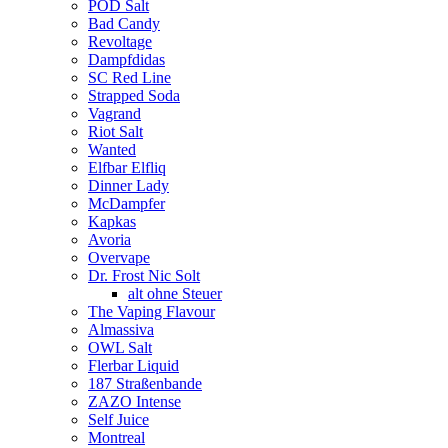
POD Salt
Bad Candy
Revoltage
Dampfdidas
SC Red Line
Strapped Soda
Vagrand
Riot Salt
Wanted
Elfbar Elfliq
Dinner Lady
McDampfer
Kapkas
Avoria
Overvape
Dr. Frost Nic Solt
alt ohne Steuer
The Vaping Flavour
Almassiva
OWL Salt
Flerbar Liquid
187 Straßenbande
ZAZO Intense
Self Juice
Montreal