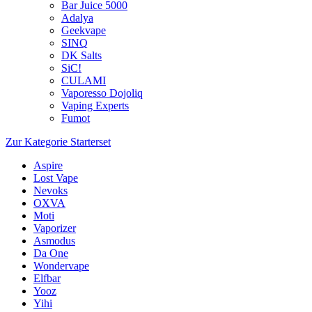
Bar Juice 5000
Adalya
Geekvape
SINQ
DK Salts
SiC!
CULAMI
Vaporesso Dojoliq
Vaping Experts
Fumot
Zur Kategorie Starterset
Aspire
Lost Vape
Nevoks
OXVA
Moti
Vaporizer
Asmodus
Da One
Wondervape
Elfbar
Yooz
Yihi