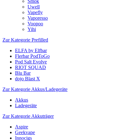
Smok
Uwell
Vapefly
Vaporesso
Voopoo
Yihi
Zur Kategorie Prefilled
ELFA by Elfbar
Flerbar PodToGo
Pod Salt Evolve
RIOT SQUAD
Blu Bar
dojo Blast X
Zur Kategorie Akkus/Ladegeräte
Akkus
Ladegeräte
Zur Kategorie Akkuträger
Aspire
Geekvape
Innocigs