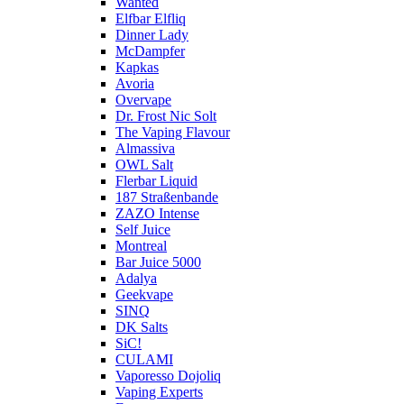
Wanted
Elfbar Elfliq
Dinner Lady
McDampfer
Kapkas
Avoria
Overvape
Dr. Frost Nic Solt
The Vaping Flavour
Almassiva
OWL Salt
Flerbar Liquid
187 Straßenbande
ZAZO Intense
Self Juice
Montreal
Bar Juice 5000
Adalya
Geekvape
SINQ
DK Salts
SiC!
CULAMI
Vaporesso Dojoliq
Vaping Experts