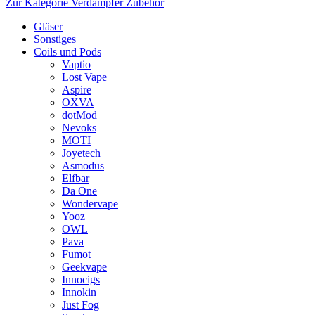
Zur Kategorie Verdampfer Zubehör
Gläser
Sonstiges
Coils und Pods
Vaptio
Lost Vape
Aspire
OXVA
dotMod
Nevoks
MOTI
Joyetech
Asmodus
Elfbar
Da One
Wondervape
Yooz
OWL
Pava
Fumot
Geekvape
Innocigs
Innokin
Just Fog