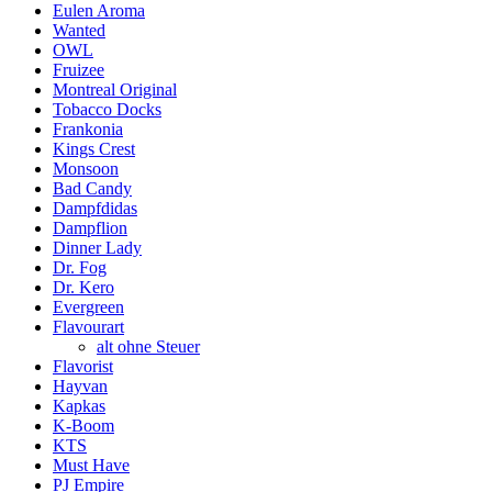
Eulen Aroma
Wanted
OWL
Fruizee
Montreal Original
Tobacco Docks
Frankonia
Kings Crest
Monsoon
Bad Candy
Dampfdidas
Dampflion
Dinner Lady
Dr. Fog
Dr. Kero
Evergreen
Flavourart
alt ohne Steuer
Flavorist
Hayvan
Kapkas
K-Boom
KTS
Must Have
PJ Empire