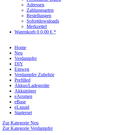
Adressen
Zahlungsarten
Bestellungen
Sofortdownloads
Merkzettel
Warenkorb
0
0,00 € *
Home
Neu
Verdampfer
DIY
Einweg
Verdampfer Zubehör
Prefilled
Akkus/Ladegeräte
Akkuträger
eAromen
eBase
eLiquid
Starterset
Zur Kategorie Neu
Zur Kategorie Verdampfer