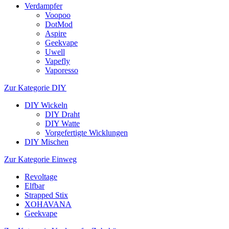
Verdampfer
Voopoo
DotMod
Aspire
Geekvape
Uwell
Vapefly
Vaporesso
Zur Kategorie DIY
DIY Wickeln
DIY Draht
DIY Watte
Vorgefertigte Wicklungen
DIY Mischen
Zur Kategorie Einweg
Revoltage
Elfbar
Strapped Stix
XOHAVANA
Geekvape