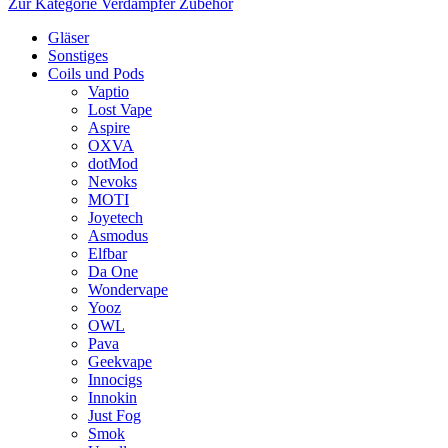
Zur Kategorie Verdampfer Zubehör
Gläser
Sonstiges
Coils und Pods
Vaptio
Lost Vape
Aspire
OXVA
dotMod
Nevoks
MOTI
Joyetech
Asmodus
Elfbar
Da One
Wondervape
Yooz
OWL
Pava
Geekvape
Innocigs
Innokin
Just Fog
Smok