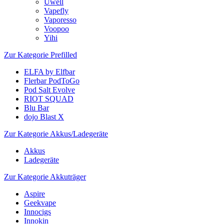
Uwell
Vapefly
Vaporesso
Voopoo
Yihi
Zur Kategorie Prefilled
ELFA by Elfbar
Flerbar PodToGo
Pod Salt Evolve
RIOT SQUAD
Blu Bar
dojo Blast X
Zur Kategorie Akkus/Ladegeräte
Akkus
Ladegeräte
Zur Kategorie Akkuträger
Aspire
Geekvape
Innocigs
Innokin