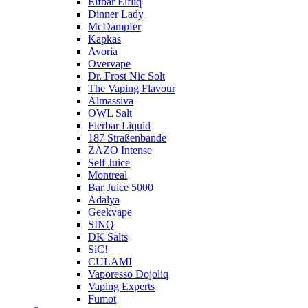
Elfbar Elfliq
Dinner Lady
McDampfer
Kapkas
Avoria
Overvape
Dr. Frost Nic Solt
The Vaping Flavour
Almassiva
OWL Salt
Flerbar Liquid
187 Straßenbande
ZAZO Intense
Self Juice
Montreal
Bar Juice 5000
Adalya
Geekvape
SINQ
DK Salts
SiC!
CULAMI
Vaporesso Dojoliq
Vaping Experts
Fumot