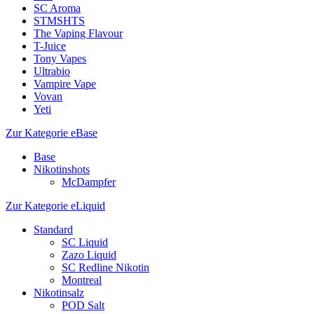
SC Aroma
STMSHTS
The Vaping Flavour
T-Juice
Tony Vapes
Ultrabio
Vampire Vape
Vovan
Yeti
Zur Kategorie eBase
Base
Nikotinshots
McDampfer
Zur Kategorie eLiquid
Standard
SC Liquid
Zazo Liquid
SC Redline Nikotin
Montreal
Nikotinsalz
POD Salt