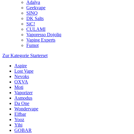
Adalya
Geekvape
SINQ
DK Salts
SiC!
CULAMI
Vaporesso Dojoliq
Vaping Experts
Fumot
Zur Kategorie Starterset
Aspire
Lost Vape
Nevoks
OXVA
Moti
Vaporizer
Asmodus
Da One
Wondervape
Elfbar
Yooz
Yihi
GOBAR