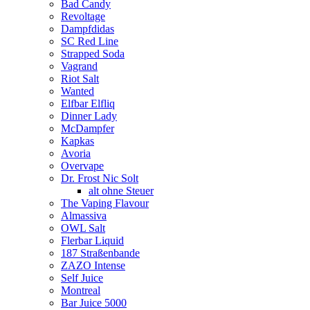
Bad Candy
Revoltage
Dampfdidas
SC Red Line
Strapped Soda
Vagrand
Riot Salt
Wanted
Elfbar Elfliq
Dinner Lady
McDampfer
Kapkas
Avoria
Overvape
Dr. Frost Nic Solt
alt ohne Steuer
The Vaping Flavour
Almassiva
OWL Salt
Flerbar Liquid
187 Straßenbande
ZAZO Intense
Self Juice
Montreal
Bar Juice 5000