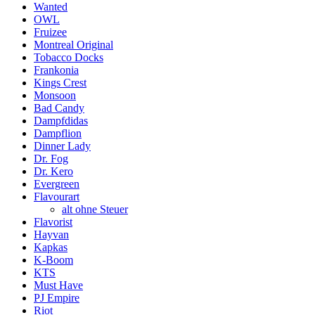
Wanted
OWL
Fruizee
Montreal Original
Tobacco Docks
Frankonia
Kings Crest
Monsoon
Bad Candy
Dampfdidas
Dampflion
Dinner Lady
Dr. Fog
Dr. Kero
Evergreen
Flavourart
alt ohne Steuer
Flavorist
Hayvan
Kapkas
K-Boom
KTS
Must Have
PJ Empire
Riot