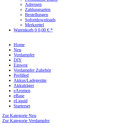
Adressen
Zahlungsarten
Bestellungen
Sofortdownloads
Merkzettel
Warenkorb
0
0,00 € *
Home
Neu
Verdampfer
DIY
Einweg
Verdampfer Zubehör
Prefilled
Akkus/Ladegeräte
Akkuträger
eAromen
eBase
eLiquid
Starterset
Zur Kategorie Neu
Zur Kategorie Verdampfer