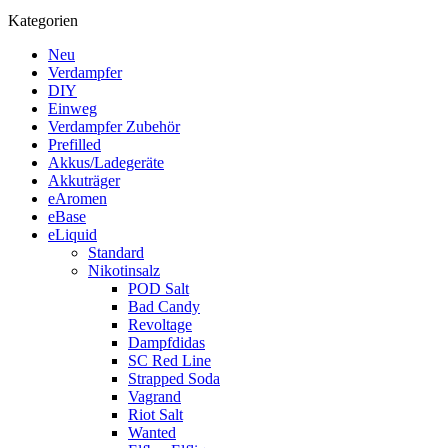
Kategorien
Neu
Verdampfer
DIY
Einweg
Verdampfer Zubehör
Prefilled
Akkus/Ladegeräte
Akkuträger
eAromen
eBase
eLiquid
Standard
Nikotinsalz
POD Salt
Bad Candy
Revoltage
Dampfdidas
SC Red Line
Strapped Soda
Vagrand
Riot Salt
Wanted