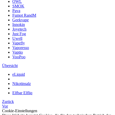
OWL
SMOK
Pava
Fumot RandM
Geekvape
Innokin
Joyetech
Just Fog
Uwell
Vapefly
Vaporesso
Vaptio
VooPoo
Übersicht
eLiquid
Nikotinsalz
Elfbar Elfliq
Zurück
Vor
Cookie-Einstellungen