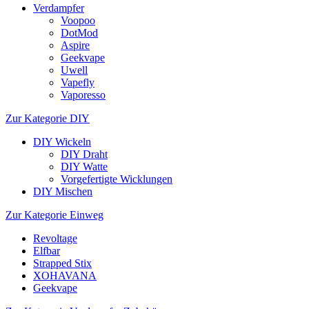
Verdampfer
Voopoo
DotMod
Aspire
Geekvape
Uwell
Vapefly
Vaporesso
Zur Kategorie DIY
DIY Wickeln
DIY Draht
DIY Watte
Vorgefertigte Wicklungen
DIY Mischen
Zur Kategorie Einweg
Revoltage
Elfbar
Strapped Stix
XOHAVANA
Geekvape