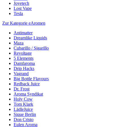
Joyetech
Lost Vape
Tesla
Zur Kategorie eAromen
Antimatter
Dreamlike Liquids
Maza
Cubarillo / Sigarillo
Revoltage
5 Elements
Damfaroma
Drip Hacks
Vagrand
Big Bottle Flavours
Redback Juice
Dr. Frost
Aroma Syndikat
Holy Cow
Tom Klark
LädleJuice
Sique Berlin
Don Cristo
Eulen Aroma