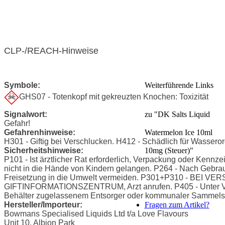
CLP-/REACH-Hinweise
Symbole:
Weiterführende Links
GHS07 - Totenkopf mit gekreuzten Knochen: Toxizität
Signalwort:
zu "DK Salts Liquid
Gefahr!
Gefahrenhinweise:
Watermelon Ice 10ml
H301 - Giftig bei Verschlucken. H412 - Schädlich für Wasseror
Sicherheitshinweise:
10mg (Steuer)"
P101 - Ist ärztlicher Rat erforderlich, Verpackung oder Kennze
nicht in die Hände von Kindern gelangen. P264 - Nach Gebra
Freisetzung in die Umwelt vermeiden. P301+P310 - BEI V
GIFTINFORMATIONSZENTRUM, Arzt anrufen. P405 - Unter Ver
Behälter zugelassenem Entsorger oder kommunaler Sammelste
Hersteller/Importeur:
Fragen zum Artikel?
Bowmans Specialised Liquids Ltd t/a Love Flavours
Unit 10, Albion Park