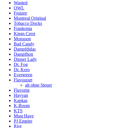
Wanted
OWL
Fruizee
Montreal Original
Tobacco Docks
Frankonia
Kings Crest
Monsoon
Bad Candy
Dampfdidas
Dampflion
Dinner Lady
Dr. Fog
Dr. Kero
Evergreen
Flavourart
alt ohne Steuer
Flavorist
Hayvan
Kapkas
K-Boom
KTS
Must Have
PJ Empire
Riot