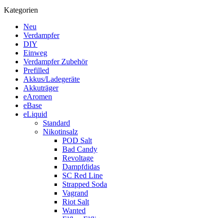
Kategorien
Neu
Verdampfer
DIY
Einweg
Verdampfer Zubehör
Prefilled
Akkus/Ladegeräte
Akkuträger
eAromen
eBase
eLiquid
Standard
Nikotinsalz
POD Salt
Bad Candy
Revoltage
Dampfdidas
SC Red Line
Strapped Soda
Vagrand
Riot Salt
Wanted