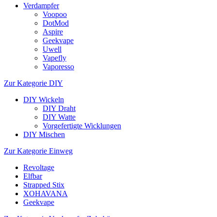
Verdampfer
Voopoo
DotMod
Aspire
Geekvape
Uwell
Vapefly
Vaporesso
Zur Kategorie DIY
DIY Wickeln
DIY Draht
DIY Watte
Vorgefertigte Wicklungen
DIY Mischen
Zur Kategorie Einweg
Revoltage
Elfbar
Strapped Stix
XOHAVANA
Geekvape