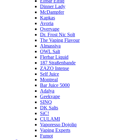
Elfbar Elfliq
Dinner Lady
McDampfer
Kapkas
Avoria
Overvape
Dr. Frost Nic Solt
The Vaping Flavour
Almassiva
OWL Salt
Flerbar Liquid
187 Straßenbande
ZAZO Intense
Self Juice
Montreal
Bar Juice 5000
Adalya
Geekvape
SINQ
DK Salts
SiC!
CULAMI
Vaporesso Dojoliq
Vaping Experts
Fumot