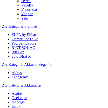
Uwell
Vapefly
Vaporesso
Voopoo
Yihi
Zur Kategorie Prefilled
ELFA by Elfbar
Flerbar PodToGo
Pod Salt Evolve
RIOT SQUAD
Blu Bar
dojo Blast X
Zur Kategorie Akkus/Ladegeräte
Akkus
Ladegeräte
Zur Kategorie Akkuträger
Aspire
Geekvape
Innocigs
Innokin