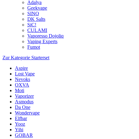
Adalya
Geekvape
SINQ
DK Salts
SiC!
CULAMI
Vaporesso Dojoliq
Vaping Experts
Fumot
Zur Kategorie Starterset
Aspire
Lost Vape
Nevoks
OXVA
Moti
Vaporizer
Asmodus
Da One
Wondervape
Elfbar
Yooz
Yihi
GOBAR