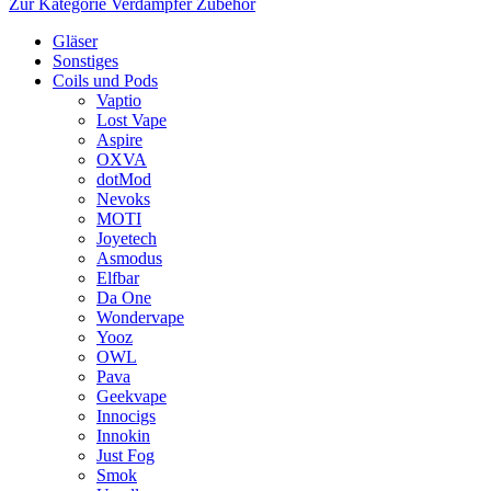
Zur Kategorie Verdampfer Zubehör
Gläser
Sonstiges
Coils und Pods
Vaptio
Lost Vape
Aspire
OXVA
dotMod
Nevoks
MOTI
Joyetech
Asmodus
Elfbar
Da One
Wondervape
Yooz
OWL
Pava
Geekvape
Innocigs
Innokin
Just Fog
Smok