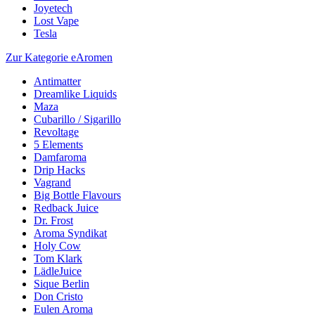
Joyetech
Lost Vape
Tesla
Zur Kategorie eAromen
Antimatter
Dreamlike Liquids
Maza
Cubarillo / Sigarillo
Revoltage
5 Elements
Damfaroma
Drip Hacks
Vagrand
Big Bottle Flavours
Redback Juice
Dr. Frost
Aroma Syndikat
Holy Cow
Tom Klark
LädleJuice
Sique Berlin
Don Cristo
Eulen Aroma