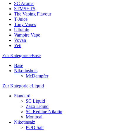
SC Aroma
STMSHTS
The Vaping Flavour
T-Juice
Tony Vapes
Ultrabio
Vampire Vape
Vovan
Yeti
Zur Kategorie eBase
Base
Nikotinshots
McDampfer
Zur Kategorie eLiquid
Standard
SC Liquid
Zazo Liquid
SC Redline Nikotin
Montreal
Nikotinsalz
POD Salt