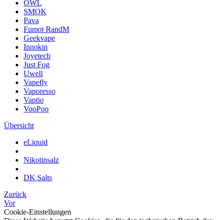
OWL
SMOK
Pava
Fumot RandM
Geekvape
Innokin
Joyetech
Just Fog
Uwell
Vapefly
Vaporesso
Vaptio
VooPoo
Übersicht
eLiquid
Nikotinsalz
DK Salts
Zurück
Vor
Cookie-Einstellungen