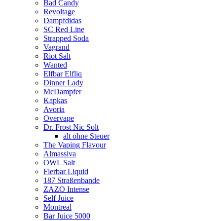
Bad Candy
Revoltage
Dampfdidas
SC Red Line
Strapped Soda
Vagrand
Riot Salt
Wanted
Elfbar Elfliq
Dinner Lady
McDampfer
Kapkas
Avoria
Overvape
Dr. Frost Nic Solt
alt ohne Steuer
The Vaping Flavour
Almassiva
OWL Salt
Flerbar Liquid
187 Straßenbande
ZAZO Intense
Self Juice
Montreal
Bar Juice 5000