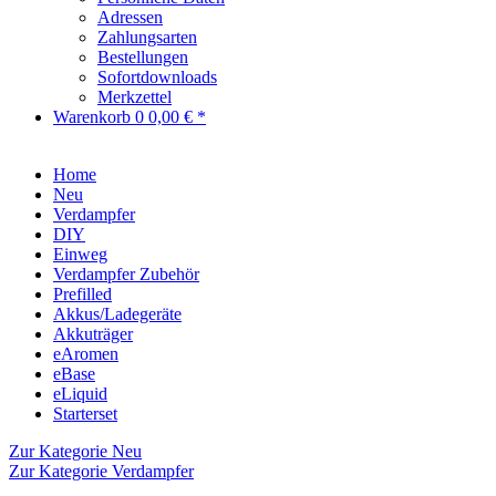
Adressen
Zahlungsarten
Bestellungen
Sofortdownloads
Merkzettel
Warenkorb
0
0,00 € *
Home
Neu
Verdampfer
DIY
Einweg
Verdampfer Zubehör
Prefilled
Akkus/Ladegeräte
Akkuträger
eAromen
eBase
eLiquid
Starterset
Zur Kategorie Neu
Zur Kategorie Verdampfer