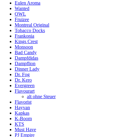
Eulen Aroma
Wanted
OWL
Fruizee
Montreal Original
Tobacco Docks
Frankonia
Kings Crest
Monsoon
Bad Candy
Dampfdidas
Dampflion
Dinner Lady
Dr. Fog
Dr. Kero
Evergreen
Flavourart
alt ohne Steuer
Flavorist
Hayvan
Kapkas
K-Boom
KTS
Must Have
PJ Empire