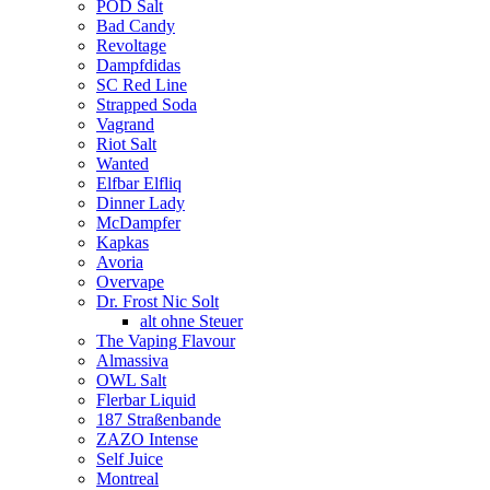
POD Salt
Bad Candy
Revoltage
Dampfdidas
SC Red Line
Strapped Soda
Vagrand
Riot Salt
Wanted
Elfbar Elfliq
Dinner Lady
McDampfer
Kapkas
Avoria
Overvape
Dr. Frost Nic Solt
alt ohne Steuer
The Vaping Flavour
Almassiva
OWL Salt
Flerbar Liquid
187 Straßenbande
ZAZO Intense
Self Juice
Montreal