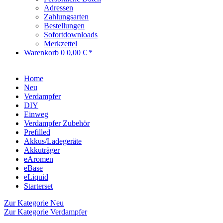
Adressen
Zahlungsarten
Bestellungen
Sofortdownloads
Merkzettel
Warenkorb
0
0,00 € *
Home
Neu
Verdampfer
DIY
Einweg
Verdampfer Zubehör
Prefilled
Akkus/Ladegeräte
Akkuträger
eAromen
eBase
eLiquid
Starterset
Zur Kategorie Neu
Zur Kategorie Verdampfer