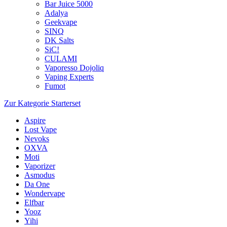
Bar Juice 5000
Adalya
Geekvape
SINQ
DK Salts
SiC!
CULAMI
Vaporesso Dojoliq
Vaping Experts
Fumot
Zur Kategorie Starterset
Aspire
Lost Vape
Nevoks
OXVA
Moti
Vaporizer
Asmodus
Da One
Wondervape
Elfbar
Yooz
Yihi