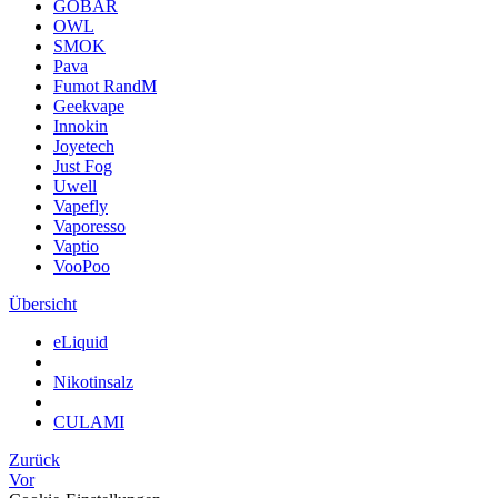
GOBAR
OWL
SMOK
Pava
Fumot RandM
Geekvape
Innokin
Joyetech
Just Fog
Uwell
Vapefly
Vaporesso
Vaptio
VooPoo
Übersicht
eLiquid
Nikotinsalz
CULAMI
Zurück
Vor