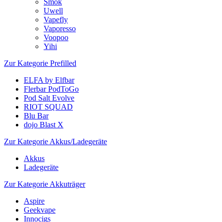
Smok
Uwell
Vapefly
Vaporesso
Voopoo
Yihi
Zur Kategorie Prefilled
ELFA by Elfbar
Flerbar PodToGo
Pod Salt Evolve
RIOT SQUAD
Blu Bar
dojo Blast X
Zur Kategorie Akkus/Ladegeräte
Akkus
Ladegeräte
Zur Kategorie Akkuträger
Aspire
Geekvape
Innocigs