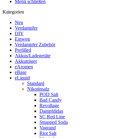
Menü schließen
Kategorien
Neu
Verdampfer
DIY
Einweg
Verdampfer Zubehör
Prefilled
Akkus/Ladegeräte
Akkuträger
eAromen
eBase
eLiquid
Standard
Nikotinsalz
POD Salt
Bad Candy
Revoltage
Dampfdidas
SC Red Line
Strapped Soda
Vagrand
Riot Salt