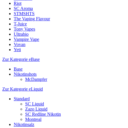
Riot
SC Aroma
STMSHTS
The Vaping Flavour
T-Juice
Tony Vapes
Ultrabio
Vampire Vape
Vovan
Yeti
Zur Kategorie eBase
Base
Nikotinshots
McDampfer
Zur Kategorie eLiquid
Standard
SC Liquid
Zazo Liquid
SC Redline Nikotin
Montreal
Nikotinsalz