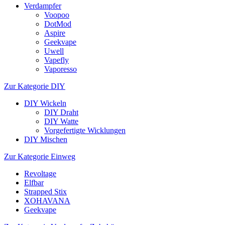
Verdampfer
Voopoo
DotMod
Aspire
Geekvape
Uwell
Vapefly
Vaporesso
Zur Kategorie DIY
DIY Wickeln
DIY Draht
DIY Watte
Vorgefertigte Wicklungen
DIY Mischen
Zur Kategorie Einweg
Revoltage
Elfbar
Strapped Stix
XOHAVANA
Geekvape