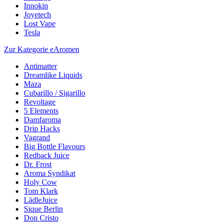
Innokin
Joyetech
Lost Vape
Tesla
Zur Kategorie eAromen
Antimatter
Dreamlike Liquids
Maza
Cubarillo / Sigarillo
Revoltage
5 Elements
Damfaroma
Drip Hacks
Vagrand
Big Bottle Flavours
Redback Juice
Dr. Frost
Aroma Syndikat
Holy Cow
Tom Klark
LädleJuice
Sique Berlin
Don Cristo