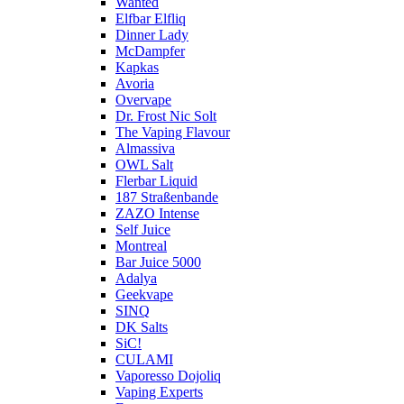
Wanted
Elfbar Elfliq
Dinner Lady
McDampfer
Kapkas
Avoria
Overvape
Dr. Frost Nic Solt
The Vaping Flavour
Almassiva
OWL Salt
Flerbar Liquid
187 Straßenbande
ZAZO Intense
Self Juice
Montreal
Bar Juice 5000
Adalya
Geekvape
SINQ
DK Salts
SiC!
CULAMI
Vaporesso Dojoliq
Vaping Experts