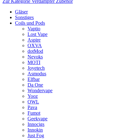
Zur Kategorie Verdampfer Zubehör
Gläser
Sonstiges
Coils und Pods
Vaptio
Lost Vape
Aspire
OXVA
dotMod
Nevoks
MOTI
Joyetech
Asmodus
Elfbar
Da One
Wondervape
Yooz
OWL
Pava
Fumot
Geekvape
Innocigs
Innokin
Just Fog