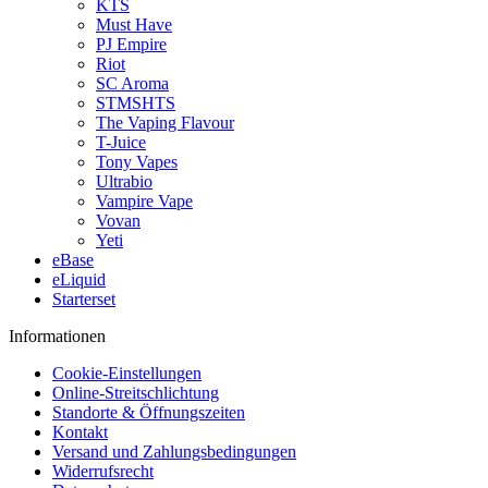
KTS
Must Have
PJ Empire
Riot
SC Aroma
STMSHTS
The Vaping Flavour
T-Juice
Tony Vapes
Ultrabio
Vampire Vape
Vovan
Yeti
eBase
eLiquid
Starterset
Informationen
Cookie-Einstellungen
Online-Streitschlichtung
Standorte & Öffnungszeiten
Kontakt
Versand und Zahlungsbedingungen
Widerrufsrecht