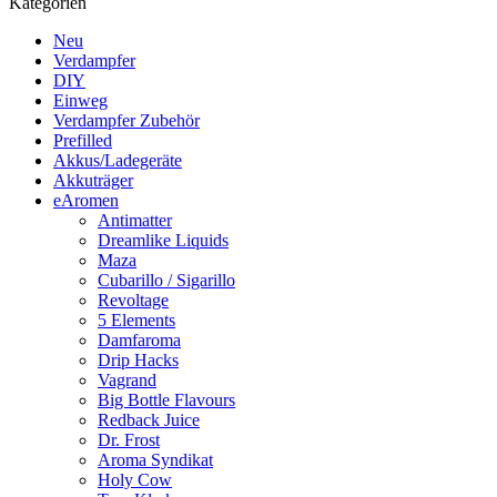
Kategorien
Neu
Verdampfer
DIY
Einweg
Verdampfer Zubehör
Prefilled
Akkus/Ladegeräte
Akkuträger
eAromen
Antimatter
Dreamlike Liquids
Maza
Cubarillo / Sigarillo
Revoltage
5 Elements
Damfaroma
Drip Hacks
Vagrand
Big Bottle Flavours
Redback Juice
Dr. Frost
Aroma Syndikat
Holy Cow