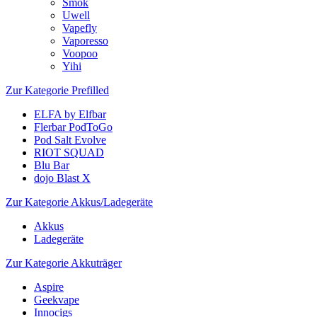
Smok
Uwell
Vapefly
Vaporesso
Voopoo
Yihi
Zur Kategorie Prefilled
ELFA by Elfbar
Flerbar PodToGo
Pod Salt Evolve
RIOT SQUAD
Blu Bar
dojo Blast X
Zur Kategorie Akkus/Ladegeräte
Akkus
Ladegeräte
Zur Kategorie Akkuträger
Aspire
Geekvape
Innocigs