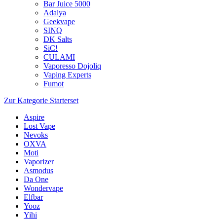
Bar Juice 5000
Adalya
Geekvape
SINQ
DK Salts
SiC!
CULAMI
Vaporesso Dojoliq
Vaping Experts
Fumot
Zur Kategorie Starterset
Aspire
Lost Vape
Nevoks
OXVA
Moti
Vaporizer
Asmodus
Da One
Wondervape
Elfbar
Yooz
Yihi