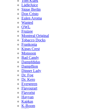
Tom Klark
LädleJuice
Sique Berlin
Don Cristo
Eulen Aroma
Wanted
OWL
Fruizee
Montreal Original
Tobacco Docks
Frankonia
Kings Crest
Monsoon
Bad Candy
Dampfdidas
Dampflion
Dinner Lady
Dr. Fog
Dr. Kero
Evergreen
Flavourart
Flavorist
Hayvan
Kapkas
K-Boom