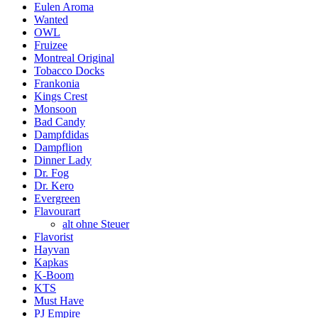
Eulen Aroma
Wanted
OWL
Fruizee
Montreal Original
Tobacco Docks
Frankonia
Kings Crest
Monsoon
Bad Candy
Dampfdidas
Dampflion
Dinner Lady
Dr. Fog
Dr. Kero
Evergreen
Flavourart
alt ohne Steuer
Flavorist
Hayvan
Kapkas
K-Boom
KTS
Must Have
PJ Empire