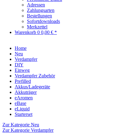
Adressen
Zahlungsarten
Bestellungen
Sofortdownloads
Merkzettel
Warenkorb
0
0,00 € *
Home
Neu
Verdampfer
DIY
Einweg
Verdampfer Zubehör
Prefilled
Akkus/Ladegeräte
Akkuträger
eAromen
eBase
eLiquid
Starterset
Zur Kategorie Neu
Zur Kategorie Verdampfer