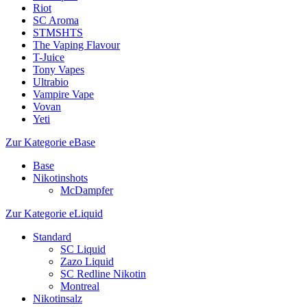
Riot
SC Aroma
STMSHTS
The Vaping Flavour
T-Juice
Tony Vapes
Ultrabio
Vampire Vape
Vovan
Yeti
Zur Kategorie eBase
Base
Nikotinshots
McDampfer
Zur Kategorie eLiquid
Standard
SC Liquid
Zazo Liquid
SC Redline Nikotin
Montreal
Nikotinsalz