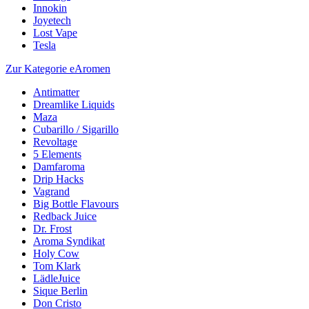
Innokin
Joyetech
Lost Vape
Tesla
Zur Kategorie eAromen
Antimatter
Dreamlike Liquids
Maza
Cubarillo / Sigarillo
Revoltage
5 Elements
Damfaroma
Drip Hacks
Vagrand
Big Bottle Flavours
Redback Juice
Dr. Frost
Aroma Syndikat
Holy Cow
Tom Klark
LädleJuice
Sique Berlin
Don Cristo