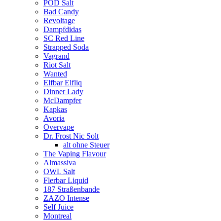
POD Salt
Bad Candy
Revoltage
Dampfdidas
SC Red Line
Strapped Soda
Vagrand
Riot Salt
Wanted
Elfbar Elfliq
Dinner Lady
McDampfer
Kapkas
Avoria
Overvape
Dr. Frost Nic Solt
alt ohne Steuer
The Vaping Flavour
Almassiva
OWL Salt
Flerbar Liquid
187 Straßenbande
ZAZO Intense
Self Juice
Montreal