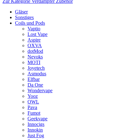
Zur Kategorie Verdampfer Zubehör
Gläser
Sonstiges
Coils und Pods
Vaptio
Lost Vape
Aspire
OXVA
dotMod
Nevoks
MOTI
Joyetech
Asmodus
Elfbar
Da One
Wondervape
Yooz
OWL
Pava
Fumot
Geekvape
Innocigs
Innokin
Just Fog