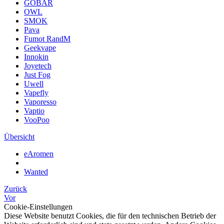
GOBAR
OWL
SMOK
Pava
Fumot RandM
Geekvape
Innokin
Joyetech
Just Fog
Uwell
Vapefly
Vaporesso
Vaptio
VooPoo
Übersicht
eAromen
Wanted
Zurück
Vor
Cookie-Einstellungen
Diese Website benutzt Cookies, die für den technischen Betrieb der