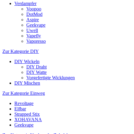
Verdampfer
Voopoo
DotMod
Aspire
Geekvape
Uwell
Vapefly
Vaporesso
Zur Kategorie DIY
DIY Wickeln
DIY Draht
DIY Watte
Vorgefertigte Wicklungen
DIY Mischen
Zur Kategorie Einweg
Revoltage
Elfbar
Strapped Stix
XOHAVANA
Geekvape