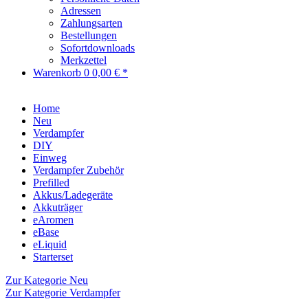
Adressen
Zahlungsarten
Bestellungen
Sofortdownloads
Merkzettel
Warenkorb
0
0,00 € *
Home
Neu
Verdampfer
DIY
Einweg
Verdampfer Zubehör
Prefilled
Akkus/Ladegeräte
Akkuträger
eAromen
eBase
eLiquid
Starterset
Zur Kategorie Neu
Zur Kategorie Verdampfer