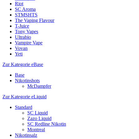
Riot
SC Aroma
STMSHTS
The Vaping Flavour
T-Juice
Tony Vapes
Ultrabio
Vampire Vape
Vovan
Yeti
Zur Kategorie eBase
Base
Nikotinshots
McDampfer
Zur Kategorie eLiquid
Standard
SC Liquid
Zazo Liquid
SC Redline Nikotin
Montreal
Nikotinsalz