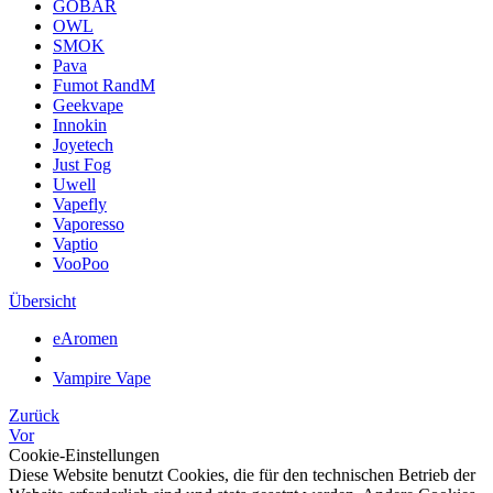
GOBAR
OWL
SMOK
Pava
Fumot RandM
Geekvape
Innokin
Joyetech
Just Fog
Uwell
Vapefly
Vaporesso
Vaptio
VooPoo
Übersicht
eAromen
Vampire Vape
Zurück
Vor
Cookie-Einstellungen
Diese Website benutzt Cookies, die für den technischen Betrieb der