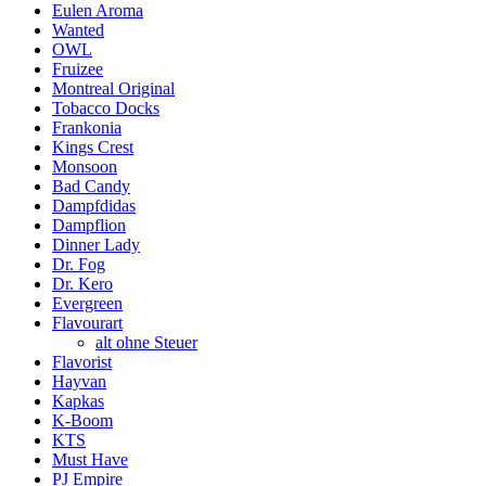
Eulen Aroma
Wanted
OWL
Fruizee
Montreal Original
Tobacco Docks
Frankonia
Kings Crest
Monsoon
Bad Candy
Dampfdidas
Dampflion
Dinner Lady
Dr. Fog
Dr. Kero
Evergreen
Flavourart
alt ohne Steuer
Flavorist
Hayvan
Kapkas
K-Boom
KTS
Must Have
PJ Empire