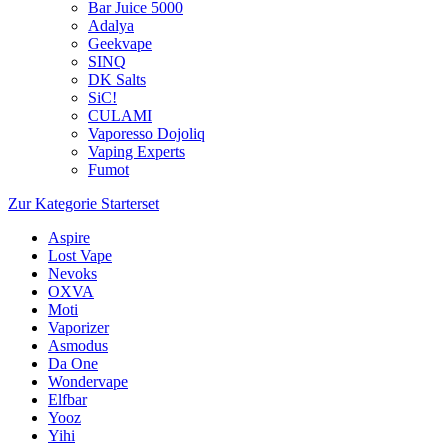
Bar Juice 5000
Adalya
Geekvape
SINQ
DK Salts
SiC!
CULAMI
Vaporesso Dojoliq
Vaping Experts
Fumot
Zur Kategorie Starterset
Aspire
Lost Vape
Nevoks
OXVA
Moti
Vaporizer
Asmodus
Da One
Wondervape
Elfbar
Yooz
Yihi