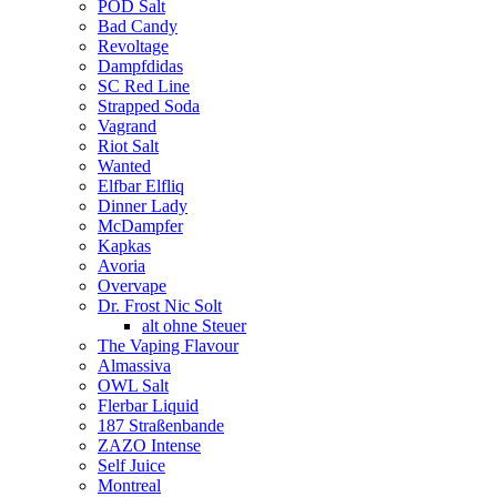
POD Salt
Bad Candy
Revoltage
Dampfdidas
SC Red Line
Strapped Soda
Vagrand
Riot Salt
Wanted
Elfbar Elfliq
Dinner Lady
McDampfer
Kapkas
Avoria
Overvape
Dr. Frost Nic Solt
alt ohne Steuer
The Vaping Flavour
Almassiva
OWL Salt
Flerbar Liquid
187 Straßenbande
ZAZO Intense
Self Juice
Montreal