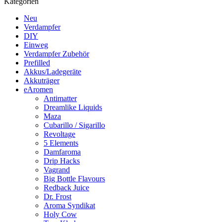
Kategorien
Neu
Verdampfer
DIY
Einweg
Verdampfer Zubehör
Prefilled
Akkus/Ladegeräte
Akkuträger
eAromen
Antimatter
Dreamlike Liquids
Maza
Cubarillo / Sigarillo
Revoltage
5 Elements
Damfaroma
Drip Hacks
Vagrand
Big Bottle Flavours
Redback Juice
Dr. Frost
Aroma Syndikat
Holy Cow