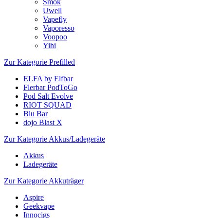
Smok
Uwell
Vapefly
Vaporesso
Voopoo
Yihi
Zur Kategorie Prefilled
ELFA by Elfbar
Flerbar PodToGo
Pod Salt Evolve
RIOT SQUAD
Blu Bar
dojo Blast X
Zur Kategorie Akkus/Ladegeräte
Akkus
Ladegeräte
Zur Kategorie Akkuträger
Aspire
Geekvape
Innocigs