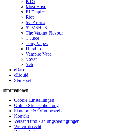
KTS
Must Have
PJ Empire
Riot
SC Aroma
STMSHTS
The Vaping Flavour
T-Juice
Tony Vapes
Ultrabio
Vampire Vape
Vovan
Yeti
eBase
eLiquid
Starterset
Informationen
Cookie-Einstellungen
Online-Streitschlichtung
Standorte & Öffnungszeiten
Kontakt
Versand und Zahlungsbedingungen
Widerrufsrecht