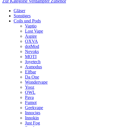
Zur Kategorie Verdampfer Zubehör
Gläser
Sonstiges
Coils und Pods
Vaptio
Lost Vape
Aspire
OXVA
dotMod
Nevoks
MOTI
Joyetech
Asmodus
Elfbar
Da One
Wondervape
Yooz
OWL
Pava
Fumot
Geekvape
Innocigs
Innokin
Just Fog