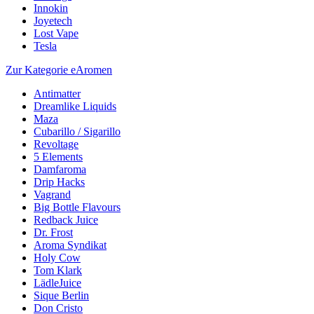
Innokin
Joyetech
Lost Vape
Tesla
Zur Kategorie eAromen
Antimatter
Dreamlike Liquids
Maza
Cubarillo / Sigarillo
Revoltage
5 Elements
Damfaroma
Drip Hacks
Vagrand
Big Bottle Flavours
Redback Juice
Dr. Frost
Aroma Syndikat
Holy Cow
Tom Klark
LädleJuice
Sique Berlin
Don Cristo