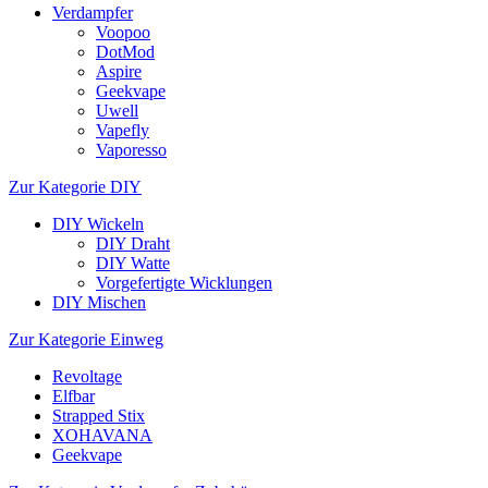
Verdampfer
Voopoo
DotMod
Aspire
Geekvape
Uwell
Vapefly
Vaporesso
Zur Kategorie DIY
DIY Wickeln
DIY Draht
DIY Watte
Vorgefertigte Wicklungen
DIY Mischen
Zur Kategorie Einweg
Revoltage
Elfbar
Strapped Stix
XOHAVANA
Geekvape