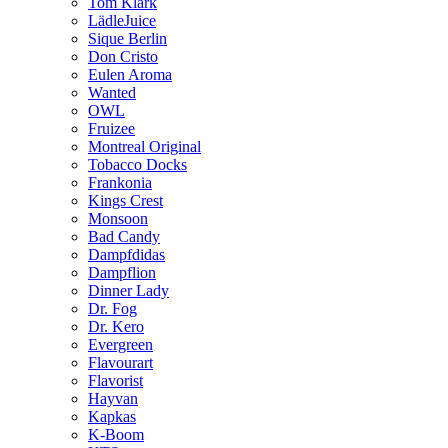
Tom Klark
LädleJuice
Sique Berlin
Don Cristo
Eulen Aroma
Wanted
OWL
Fruizee
Montreal Original
Tobacco Docks
Frankonia
Kings Crest
Monsoon
Bad Candy
Dampfdidas
Dampflion
Dinner Lady
Dr. Fog
Dr. Kero
Evergreen
Flavourart
Flavorist
Hayvan
Kapkas
K-Boom