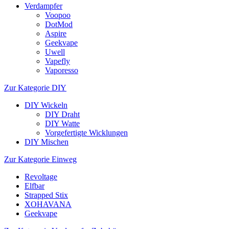
Verdampfer
Voopoo
DotMod
Aspire
Geekvape
Uwell
Vapefly
Vaporesso
Zur Kategorie DIY
DIY Wickeln
DIY Draht
DIY Watte
Vorgefertigte Wicklungen
DIY Mischen
Zur Kategorie Einweg
Revoltage
Elfbar
Strapped Stix
XOHAVANA
Geekvape