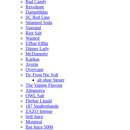
Bad Candy
Revoltage
Dampfdidas
SC Red Line
Strapped Soda
Vagrand
Riot Salt
Wanted
Elfbar Elfliq
Dinner Lady
McDampfer
Kapkas
Avoria
Overvape
Dr. Frost Nic Solt
alt ohne Steuer
The Vaping Flavour
Almassiva
OWL Salt
Flerbar Liquid
187 Straßenbande
ZAZO Intense
Self Juice
Montreal
Bar Juice 5000