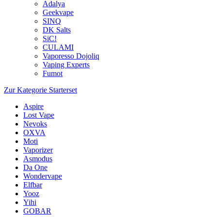
Adalya
Geekvape
SINQ
DK Salts
SiC!
CULAMI
Vaporesso Dojoliq
Vaping Experts
Fumot
Zur Kategorie Starterset
Aspire
Lost Vape
Nevoks
OXVA
Moti
Vaporizer
Asmodus
Da One
Wondervape
Elfbar
Yooz
Yihi
GOBAR