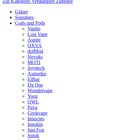
Zur Kategorie Verdampfer Zubehör
Gläser
Sonstiges
Coils und Pods
Vaptio
Lost Vape
Aspire
OXVA
dotMod
Nevoks
MOTI
Joyetech
Asmodus
Elfbar
Da One
Wondervape
Yooz
OWL
Pava
Geekvape
Innocigs
Innokin
Just Fog
Smok