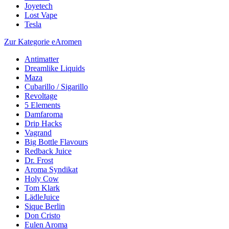
Joyetech
Lost Vape
Tesla
Zur Kategorie eAromen
Antimatter
Dreamlike Liquids
Maza
Cubarillo / Sigarillo
Revoltage
5 Elements
Damfaroma
Drip Hacks
Vagrand
Big Bottle Flavours
Redback Juice
Dr. Frost
Aroma Syndikat
Holy Cow
Tom Klark
LädleJuice
Sique Berlin
Don Cristo
Eulen Aroma