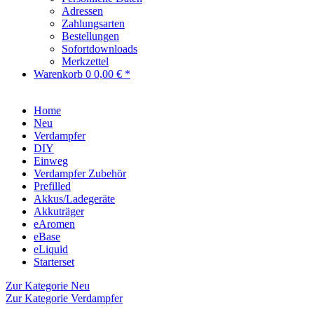
Adressen
Zahlungsarten
Bestellungen
Sofortdownloads
Merkzettel
Warenkorb
0
0,00 € *
Home
Neu
Verdampfer
DIY
Einweg
Verdampfer Zubehör
Prefilled
Akkus/Ladegeräte
Akkuträger
eAromen
eBase
eLiquid
Starterset
Zur Kategorie Neu
Zur Kategorie Verdampfer