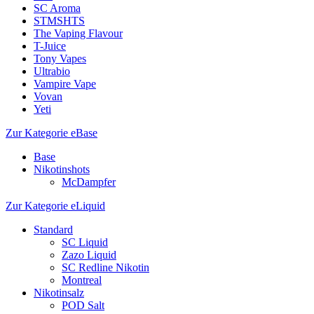
SC Aroma
STMSHTS
The Vaping Flavour
T-Juice
Tony Vapes
Ultrabio
Vampire Vape
Vovan
Yeti
Zur Kategorie eBase
Base
Nikotinshots
McDampfer
Zur Kategorie eLiquid
Standard
SC Liquid
Zazo Liquid
SC Redline Nikotin
Montreal
Nikotinsalz
POD Salt