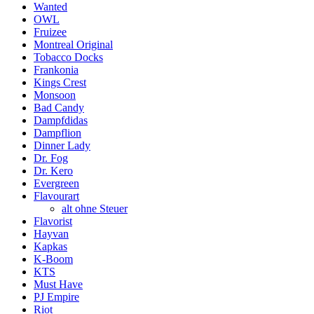
Wanted
OWL
Fruizee
Montreal Original
Tobacco Docks
Frankonia
Kings Crest
Monsoon
Bad Candy
Dampfdidas
Dampflion
Dinner Lady
Dr. Fog
Dr. Kero
Evergreen
Flavourart
alt ohne Steuer
Flavorist
Hayvan
Kapkas
K-Boom
KTS
Must Have
PJ Empire
Riot