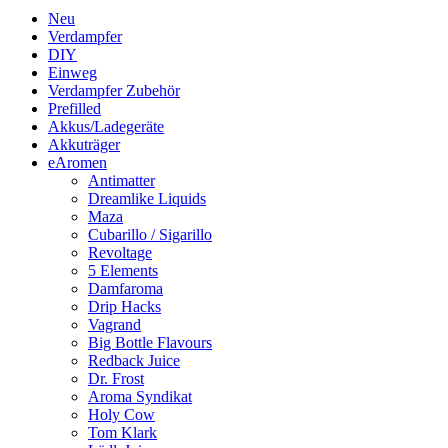
Neu
Verdampfer
DIY
Einweg
Verdampfer Zubehör
Prefilled
Akkus/Ladegeräte
Akkuträger
eAromen
Antimatter
Dreamlike Liquids
Maza
Cubarillo / Sigarillo
Revoltage
5 Elements
Damfaroma
Drip Hacks
Vagrand
Big Bottle Flavours
Redback Juice
Dr. Frost
Aroma Syndikat
Holy Cow
Tom Klark