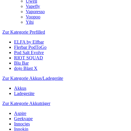
Uwell
Vapefly
Vaporesso
Voopoo
Yihi
Zur Kategorie Prefilled
ELFA by Elfbar
Flerbar PodToGo
Pod Salt Evolve
RIOT SQUAD
Blu Bar
dojo Blast X
Zur Kategorie Akkus/Ladegeräte
Akkus
Ladegeräte
Zur Kategorie Akkuträger
Aspire
Geekvape
Innocigs
Innokin