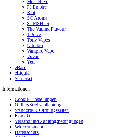
Must Have
PJ Empire
Riot
SC Aroma
STMSHTS
The Vaping Flavour
T-Juice
Tony Vapes
Ultrabio
Vampire Vape
Vovan
Yeti
eBase
eLiquid
Starterset
Informationen
Cookie-Einstellungen
Online-Streitschlichtung
Standorte & Öffnungszeiten
Kontakt
Versand und Zahlungsbedingungen
Widerrufsrecht
Datenschutz