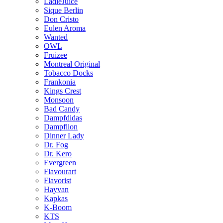
LädleJuice
Sique Berlin
Don Cristo
Eulen Aroma
Wanted
OWL
Fruizee
Montreal Original
Tobacco Docks
Frankonia
Kings Crest
Monsoon
Bad Candy
Dampfdidas
Dampflion
Dinner Lady
Dr. Fog
Dr. Kero
Evergreen
Flavourart
Flavorist
Hayvan
Kapkas
K-Boom
KTS