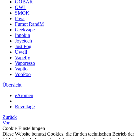
GOBAR
OWL
SMOK
Pava
Fumot RandM
Geekvape
Innokin
Joyetech
Just Fog
Uwell
Vapefly
Vaporesso
Vaptio
VooPoo
Übersicht
eAromen
Revoltage
Zurück
Vor
Cookie-Einstellungen
Diese Website benutzt Cookies, die für den technischen Betrieb der