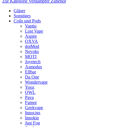
Zur Kategorie Verdampfer Zubehör
Gläser
Sonstiges
Coils und Pods
Vaptio
Lost Vape
Aspire
OXVA
dotMod
Nevoks
MOTI
Joyetech
Asmodus
Elfbar
Da One
Wondervape
Yooz
OWL
Pava
Fumot
Geekvape
Innocigs
Innokin
Just Fog