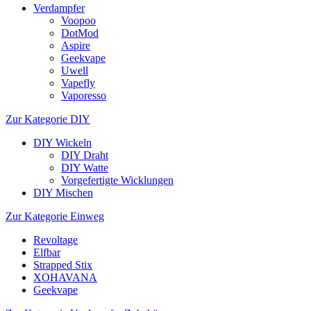
Verdampfer
Voopoo
DotMod
Aspire
Geekvape
Uwell
Vapefly
Vaporesso
Zur Kategorie DIY
DIY Wickeln
DIY Draht
DIY Watte
Vorgefertigte Wicklungen
DIY Mischen
Zur Kategorie Einweg
Revoltage
Elfbar
Strapped Stix
XOHAVANA
Geekvape