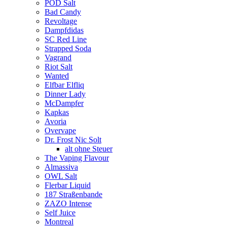
POD Salt
Bad Candy
Revoltage
Dampfdidas
SC Red Line
Strapped Soda
Vagrand
Riot Salt
Wanted
Elfbar Elfliq
Dinner Lady
McDampfer
Kapkas
Avoria
Overvape
Dr. Frost Nic Solt
alt ohne Steuer
The Vaping Flavour
Almassiva
OWL Salt
Flerbar Liquid
187 Straßenbande
ZAZO Intense
Self Juice
Montreal