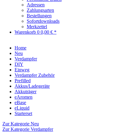
Adressen
Zahlungsarten
Bestellungen
Sofortdownloads
Merkzettel
Warenkorb
0
0,00 € *
Home
Neu
Verdampfer
DIY
Einweg
Verdampfer Zubehör
Prefilled
Akkus/Ladegeräte
Akkuträger
eAromen
eBase
eLiquid
Starterset
Zur Kategorie Neu
Zur Kategorie Verdampfer