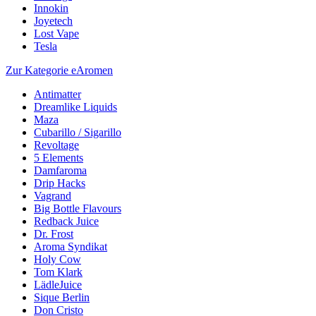
Innokin
Joyetech
Lost Vape
Tesla
Zur Kategorie eAromen
Antimatter
Dreamlike Liquids
Maza
Cubarillo / Sigarillo
Revoltage
5 Elements
Damfaroma
Drip Hacks
Vagrand
Big Bottle Flavours
Redback Juice
Dr. Frost
Aroma Syndikat
Holy Cow
Tom Klark
LädleJuice
Sique Berlin
Don Cristo