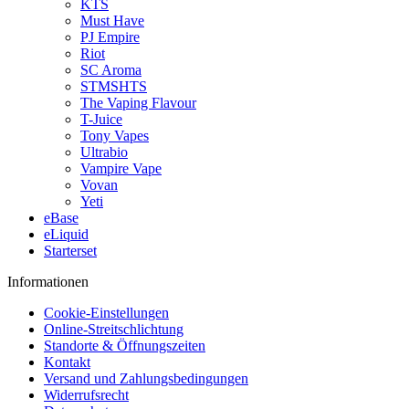
KTS
Must Have
PJ Empire
Riot
SC Aroma
STMSHTS
The Vaping Flavour
T-Juice
Tony Vapes
Ultrabio
Vampire Vape
Vovan
Yeti
eBase
eLiquid
Starterset
Informationen
Cookie-Einstellungen
Online-Streitschlichtung
Standorte & Öffnungszeiten
Kontakt
Versand und Zahlungsbedingungen
Widerrufsrecht