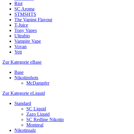
Riot
SC Aroma
STMSHTS
The Vaping Flavour
T-Juice
Tony Vapes
Ultrabio
Vampire Vape
Vovan
Yeti
Zur Kategorie eBase
Base
Nikotinshots
McDampfer
Zur Kategorie eLiquid
Standard
SC Liquid
Zazo Liquid
SC Redline Nikotin
Montreal
Nikotinsalz