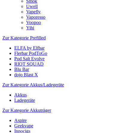
Smok
Uwell
Vapefly
Vaporesso
Voopoo
Yihi
Zur Kategorie Prefilled
ELFA by Elfbar
Flerbar PodToGo
Pod Salt Evolve
RIOT SQUAD
Blu Bar
dojo Blast X
Zur Kategorie Akkus/Ladegeräte
Akkus
Ladegeräte
Zur Kategorie Akkuträger
Aspire
Geekvape
Innocigs