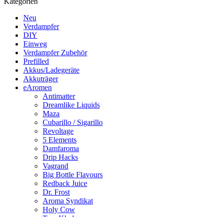
Kategorien
Neu
Verdampfer
DIY
Einweg
Verdampfer Zubehör
Prefilled
Akkus/Ladegeräte
Akkuträger
eAromen
Antimatter
Dreamlike Liquids
Maza
Cubarillo / Sigarillo
Revoltage
5 Elements
Damfaroma
Drip Hacks
Vagrand
Big Bottle Flavours
Redback Juice
Dr. Frost
Aroma Syndikat
Holy Cow