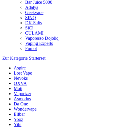
Bar Juice 5000
Adalya
Geekvape
SINQ
DK Salts
SiC!
CULAMI
Vaporesso Dojoliq
Vaping Experts
Fumot
Zur Kategorie Starterset
Aspire
Lost Vape
Nevoks
OXVA
Moti
Vaporizer
Asmodus
Da One
Wondervape
Elfbar
Yooz
Yihi