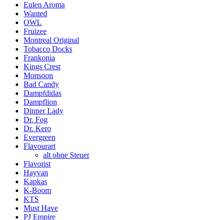
Eulen Aroma
Wanted
OWL
Fruizee
Montreal Original
Tobacco Docks
Frankonia
Kings Crest
Monsoon
Bad Candy
Dampfdidas
Dampflion
Dinner Lady
Dr. Fog
Dr. Kero
Evergreen
Flavourart
alt ohne Steuer
Flavorist
Hayvan
Kapkas
K-Boom
KTS
Must Have
PJ Empire