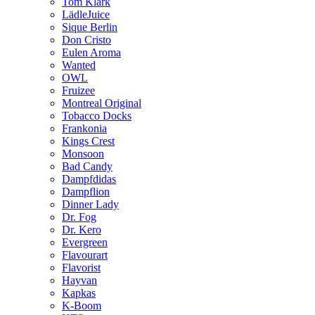
Tom Klark
LädleJuice
Sique Berlin
Don Cristo
Eulen Aroma
Wanted
OWL
Fruizee
Montreal Original
Tobacco Docks
Frankonia
Kings Crest
Monsoon
Bad Candy
Dampfdidas
Dampflion
Dinner Lady
Dr. Fog
Dr. Kero
Evergreen
Flavourart
Flavorist
Hayvan
Kapkas
K-Boom