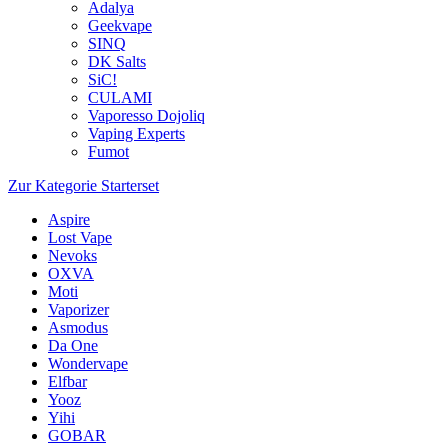
Adalya
Geekvape
SINQ
DK Salts
SiC!
CULAMI
Vaporesso Dojoliq
Vaping Experts
Fumot
Zur Kategorie Starterset
Aspire
Lost Vape
Nevoks
OXVA
Moti
Vaporizer
Asmodus
Da One
Wondervape
Elfbar
Yooz
Yihi
GOBAR