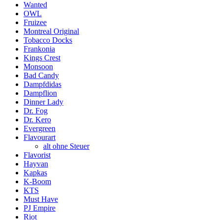
Wanted
OWL
Fruizee
Montreal Original
Tobacco Docks
Frankonia
Kings Crest
Monsoon
Bad Candy
Dampfdidas
Dampflion
Dinner Lady
Dr. Fog
Dr. Kero
Evergreen
Flavourart
alt ohne Steuer
Flavorist
Hayvan
Kapkas
K-Boom
KTS
Must Have
PJ Empire
Riot