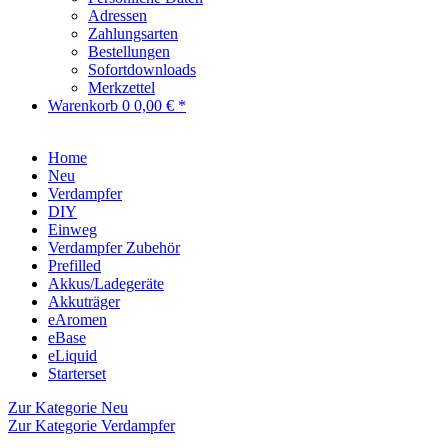
Adressen
Zahlungsarten
Bestellungen
Sofortdownloads
Merkzettel
Warenkorb
0
0,00 € *
Home
Neu
Verdampfer
DIY
Einweg
Verdampfer Zubehör
Prefilled
Akkus/Ladegeräte
Akkuträger
eAromen
eBase
eLiquid
Starterset
Zur Kategorie Neu
Zur Kategorie Verdampfer