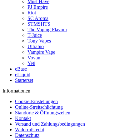
Must Have
PJ Empire
Riot
SC Aroma
STMSHTS
The Vaping Flavour
T-Juice
Tony Vapes
Ultrabio
Vampire Vape
Vovan
Yeti
eBase
eLiquid
Starterset
Informationen
Cookie-Einstellungen
Online-Streitschlichtung
Standorte & Öffnungszeiten
Kontakt
Versand und Zahlungsbedingungen
Widerrufsrecht
Datenschutz