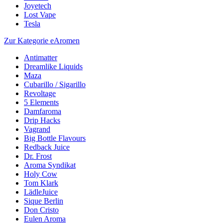
Joyetech
Lost Vape
Tesla
Zur Kategorie eAromen
Antimatter
Dreamlike Liquids
Maza
Cubarillo / Sigarillo
Revoltage
5 Elements
Damfaroma
Drip Hacks
Vagrand
Big Bottle Flavours
Redback Juice
Dr. Frost
Aroma Syndikat
Holy Cow
Tom Klark
LädleJuice
Sique Berlin
Don Cristo
Eulen Aroma