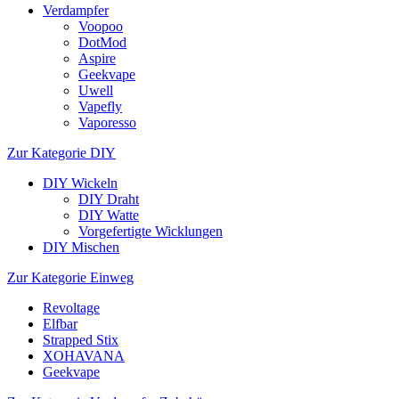
Verdampfer
Voopoo
DotMod
Aspire
Geekvape
Uwell
Vapefly
Vaporesso
Zur Kategorie DIY
DIY Wickeln
DIY Draht
DIY Watte
Vorgefertigte Wicklungen
DIY Mischen
Zur Kategorie Einweg
Revoltage
Elfbar
Strapped Stix
XOHAVANA
Geekvape