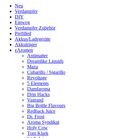
Neu
Verdampfer
DIY
Einweg
Verdampfer Zubehör
Prefilled
Akkus/Ladegeräte
Akkuträger
eAromen
Antimatter
Dreamlike Liquids
Maza
Cubarillo / Sigarillo
Revoltage
5 Elements
Damfaroma
Drip Hacks
Vagrand
Big Bottle Flavours
Redback Juice
Dr. Frost
Aroma Syndikat
Holy Cow
Tom Klark