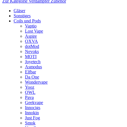
Zur Kategorie Verdampfer Zubehör
Gläser
Sonstiges
Coils und Pods
Vaptio
Lost Vape
Aspire
OXVA
dotMod
Nevoks
MOTI
Joyetech
Asmodus
Elfbar
Da One
Wondervape
Yooz
OWL
Pava
Geekvape
Innocigs
Innokin
Just Fog
Smok