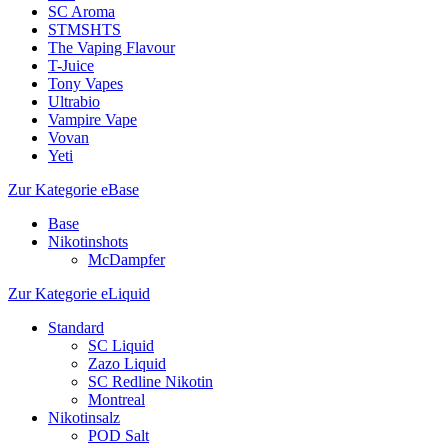
SC Aroma
STMSHTS
The Vaping Flavour
T-Juice
Tony Vapes
Ultrabio
Vampire Vape
Vovan
Yeti
Zur Kategorie eBase
Base
Nikotinshots
McDampfer
Zur Kategorie eLiquid
Standard
SC Liquid
Zazo Liquid
SC Redline Nikotin
Montreal
Nikotinsalz
POD Salt