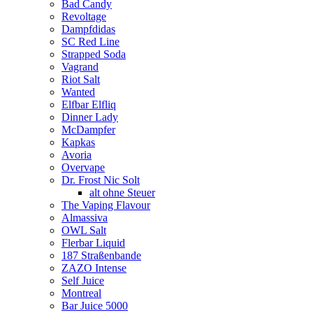
Bad Candy
Revoltage
Dampfdidas
SC Red Line
Strapped Soda
Vagrand
Riot Salt
Wanted
Elfbar Elfliq
Dinner Lady
McDampfer
Kapkas
Avoria
Overvape
Dr. Frost Nic Solt
alt ohne Steuer
The Vaping Flavour
Almassiva
OWL Salt
Flerbar Liquid
187 Straßenbande
ZAZO Intense
Self Juice
Montreal
Bar Juice 5000