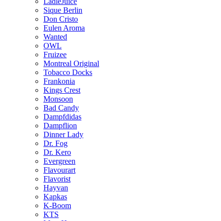
LädleJuice
Sique Berlin
Don Cristo
Eulen Aroma
Wanted
OWL
Fruizee
Montreal Original
Tobacco Docks
Frankonia
Kings Crest
Monsoon
Bad Candy
Dampfdidas
Dampflion
Dinner Lady
Dr. Fog
Dr. Kero
Evergreen
Flavourart
Flavorist
Hayvan
Kapkas
K-Boom
KTS