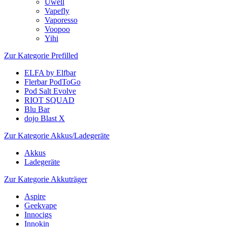
Uwell
Vapefly
Vaporesso
Voopoo
Yihi
Zur Kategorie Prefilled
ELFA by Elfbar
Flerbar PodToGo
Pod Salt Evolve
RIOT SQUAD
Blu Bar
dojo Blast X
Zur Kategorie Akkus/Ladegeräte
Akkus
Ladegeräte
Zur Kategorie Akkuträger
Aspire
Geekvape
Innocigs
Innokin