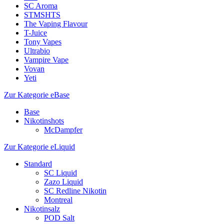
SC Aroma
STMSHTS
The Vaping Flavour
T-Juice
Tony Vapes
Ultrabio
Vampire Vape
Vovan
Yeti
Zur Kategorie eBase
Base
Nikotinshots
McDampfer
Zur Kategorie eLiquid
Standard
SC Liquid
Zazo Liquid
SC Redline Nikotin
Montreal
Nikotinsalz
POD Salt