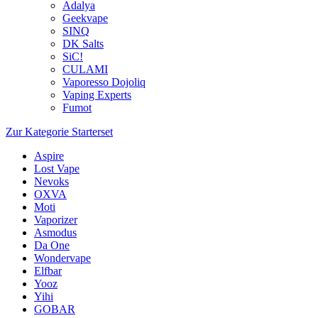
Adalya
Geekvape
SINQ
DK Salts
SiC!
CULAMI
Vaporesso Dojoliq
Vaping Experts
Fumot
Zur Kategorie Starterset
Aspire
Lost Vape
Nevoks
OXVA
Moti
Vaporizer
Asmodus
Da One
Wondervape
Elfbar
Yooz
Yihi
GOBAR