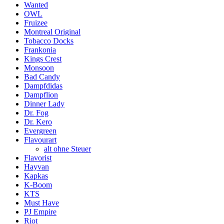
Wanted
OWL
Fruizee
Montreal Original
Tobacco Docks
Frankonia
Kings Crest
Monsoon
Bad Candy
Dampfdidas
Dampflion
Dinner Lady
Dr. Fog
Dr. Kero
Evergreen
Flavourart
alt ohne Steuer
Flavorist
Hayvan
Kapkas
K-Boom
KTS
Must Have
PJ Empire
Riot