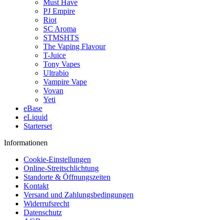
Must Have
PJ Empire
Riot
SC Aroma
STMSHTS
The Vaping Flavour
T-Juice
Tony Vapes
Ultrabio
Vampire Vape
Vovan
Yeti
eBase
eLiquid
Starterset
Informationen
Cookie-Einstellungen
Online-Streitschlichtung
Standorte & Öffnungszeiten
Kontakt
Versand und Zahlungsbedingungen
Widerrufsrecht
Datenschutz