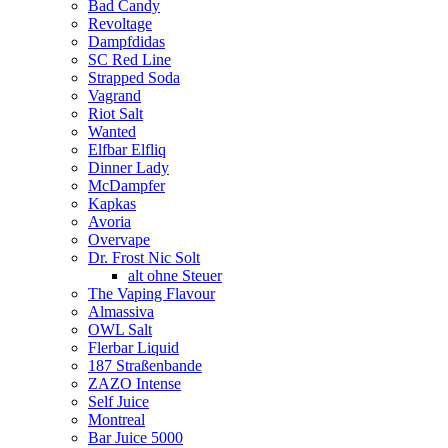
Bad Candy
Revoltage
Dampfdidas
SC Red Line
Strapped Soda
Vagrand
Riot Salt
Wanted
Elfbar Elfliq
Dinner Lady
McDampfer
Kapkas
Avoria
Overvape
Dr. Frost Nic Solt
alt ohne Steuer
The Vaping Flavour
Almassiva
OWL Salt
Flerbar Liquid
187 Straßenbande
ZAZO Intense
Self Juice
Montreal
Bar Juice 5000