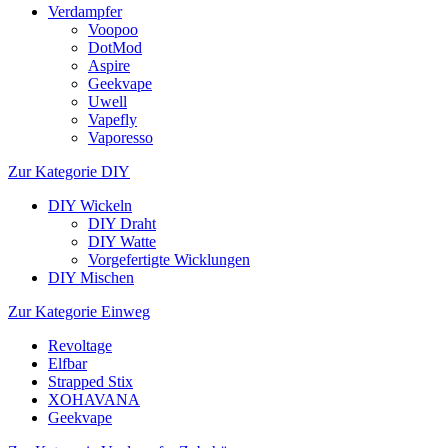
Verdampfer
Voopoo
DotMod
Aspire
Geekvape
Uwell
Vapefly
Vaporesso
Zur Kategorie DIY
DIY Wickeln
DIY Draht
DIY Watte
Vorgefertigte Wicklungen
DIY Mischen
Zur Kategorie Einweg
Revoltage
Elfbar
Strapped Stix
XOHAVANA
Geekvape