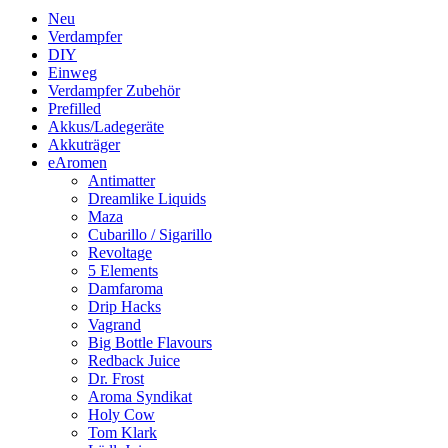
Neu
Verdampfer
DIY
Einweg
Verdampfer Zubehör
Prefilled
Akkus/Ladegeräte
Akkuträger
eAromen
Antimatter
Dreamlike Liquids
Maza
Cubarillo / Sigarillo
Revoltage
5 Elements
Damfaroma
Drip Hacks
Vagrand
Big Bottle Flavours
Redback Juice
Dr. Frost
Aroma Syndikat
Holy Cow
Tom Klark