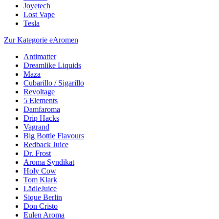
Joyetech
Lost Vape
Tesla
Zur Kategorie eAromen
Antimatter
Dreamlike Liquids
Maza
Cubarillo / Sigarillo
Revoltage
5 Elements
Damfaroma
Drip Hacks
Vagrand
Big Bottle Flavours
Redback Juice
Dr. Frost
Aroma Syndikat
Holy Cow
Tom Klark
LädleJuice
Sique Berlin
Don Cristo
Eulen Aroma