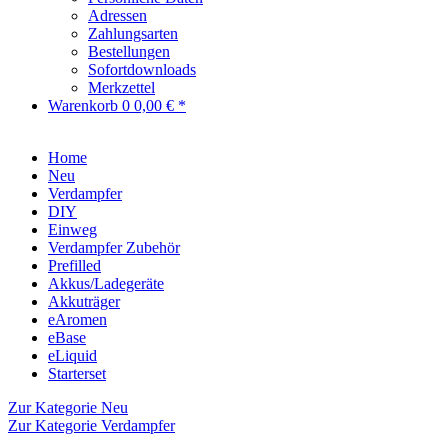
Adressen
Zahlungsarten
Bestellungen
Sofortdownloads
Merkzettel
Warenkorb
0
0,00 € *
Home
Neu
Verdampfer
DIY
Einweg
Verdampfer Zubehör
Prefilled
Akkus/Ladegeräte
Akkuträger
eAromen
eBase
eLiquid
Starterset
Zur Kategorie Neu
Zur Kategorie Verdampfer