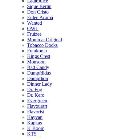
LädleJuice
Sique Berlin
Don Cristo
Eulen Aroma
Wanted
OWL
Fruizee
Montreal Original
Tobacco Docks
Frankonia
Kings Crest
Monsoon
Bad Candy
Dampfdidas
Dampflion
Dinner Lady
Dr. Fog
Dr. Kero
Evergreen
Flavourart
Flavorist
Hayvan
Kapkas
K-Boom
KTS