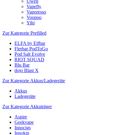
Uwell
Vapefly
Vaporesso
Voopoo
Yihi
Zur Kategorie Prefilled
ELFA by Elfbar
Flerbar PodToGo
Pod Salt Evolve
RIOT SQUAD
Blu Bar
dojo Blast X
Zur Kategorie Akkus/Ladegeräte
Akkus
Ladegeräte
Zur Kategorie Akkuträger
Aspire
Geekvape
Innocigs
Innokin