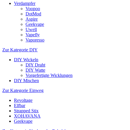
Verdampfer
Voopoo
DotMod
Aspire
Geekvape
Uwell
Vapefly
Vaporesso
Zur Kategorie DIY
DIY Wickeln
DIY Draht
DIY Watte
Vorgefertigte Wicklungen
DIY Mischen
Zur Kategorie Einweg
Revoltage
Elfbar
Strapped Stix
XOHAVANA
Geekvape