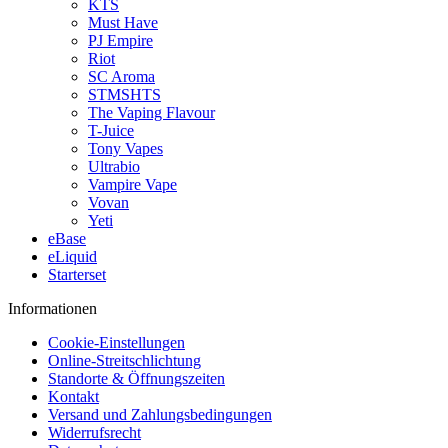
KTS
Must Have
PJ Empire
Riot
SC Aroma
STMSHTS
The Vaping Flavour
T-Juice
Tony Vapes
Ultrabio
Vampire Vape
Vovan
Yeti
eBase
eLiquid
Starterset
Informationen
Cookie-Einstellungen
Online-Streitschlichtung
Standorte & Öffnungszeiten
Kontakt
Versand und Zahlungsbedingungen
Widerrufsrecht