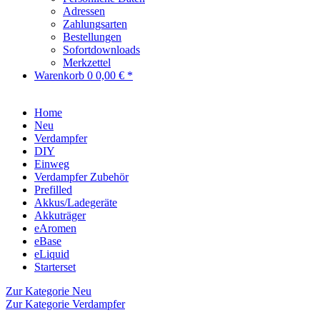
Adressen
Zahlungsarten
Bestellungen
Sofortdownloads
Merkzettel
Warenkorb
0
0,00 € *
Home
Neu
Verdampfer
DIY
Einweg
Verdampfer Zubehör
Prefilled
Akkus/Ladegeräte
Akkuträger
eAromen
eBase
eLiquid
Starterset
Zur Kategorie Neu
Zur Kategorie Verdampfer