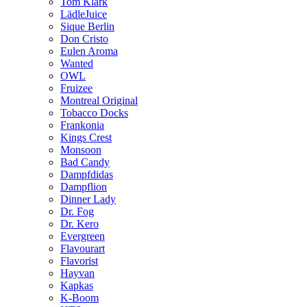
Tom Klark
LädleJuice
Sique Berlin
Don Cristo
Eulen Aroma
Wanted
OWL
Fruizee
Montreal Original
Tobacco Docks
Frankonia
Kings Crest
Monsoon
Bad Candy
Dampfdidas
Dampflion
Dinner Lady
Dr. Fog
Dr. Kero
Evergreen
Flavourart
Flavorist
Hayvan
Kapkas
K-Boom