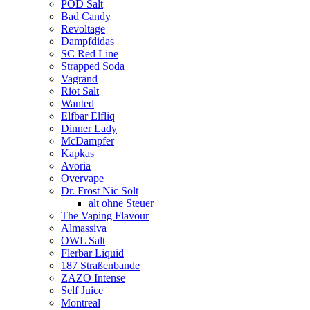
POD Salt
Bad Candy
Revoltage
Dampfdidas
SC Red Line
Strapped Soda
Vagrand
Riot Salt
Wanted
Elfbar Elfliq
Dinner Lady
McDampfer
Kapkas
Avoria
Overvape
Dr. Frost Nic Solt
alt ohne Steuer
The Vaping Flavour
Almassiva
OWL Salt
Flerbar Liquid
187 Straßenbande
ZAZO Intense
Self Juice
Montreal