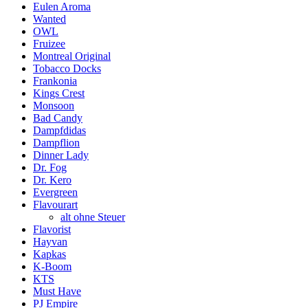
Eulen Aroma
Wanted
OWL
Fruizee
Montreal Original
Tobacco Docks
Frankonia
Kings Crest
Monsoon
Bad Candy
Dampfdidas
Dampflion
Dinner Lady
Dr. Fog
Dr. Kero
Evergreen
Flavourart
alt ohne Steuer
Flavorist
Hayvan
Kapkas
K-Boom
KTS
Must Have
PJ Empire