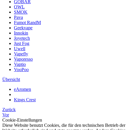
GOBAR
OWL
SMOK
Pava
Fumot RandM
Geekvape
Innokin
Joyetech
Just Fog
Uwell
Vapefly
Vaporesso
Vaptio
VooPoo
Übersicht
eAromen
Kings Crest
Zurück
Vor
Cookie-Einstellungen
Diese Website benutzt Cookies, die für den technischen Betrieb der