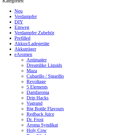
Kategorien
Neu
Verdampfer
DIY
Einweg
Verdampfer Zubehör
Prefilled
Akkus/Ladegeräte
Akkuträger
eAromen
Antimatter
Dreamlike Liquids
Maza
Cubarillo / Sigarillo
Revoltage
5 Elements
Damfaroma
Drip Hacks
Vagrand
Big Bottle Flavours
Redback Juice
Dr. Frost
Aroma Syndikat
Holy Cow