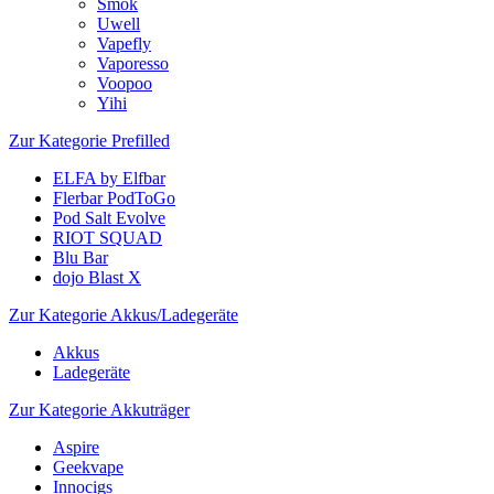
Smok
Uwell
Vapefly
Vaporesso
Voopoo
Yihi
Zur Kategorie Prefilled
ELFA by Elfbar
Flerbar PodToGo
Pod Salt Evolve
RIOT SQUAD
Blu Bar
dojo Blast X
Zur Kategorie Akkus/Ladegeräte
Akkus
Ladegeräte
Zur Kategorie Akkuträger
Aspire
Geekvape
Innocigs