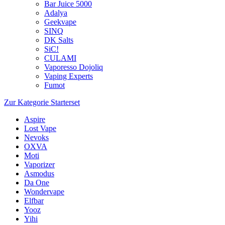
Bar Juice 5000
Adalya
Geekvape
SINQ
DK Salts
SiC!
CULAMI
Vaporesso Dojoliq
Vaping Experts
Fumot
Zur Kategorie Starterset
Aspire
Lost Vape
Nevoks
OXVA
Moti
Vaporizer
Asmodus
Da One
Wondervape
Elfbar
Yooz
Yihi