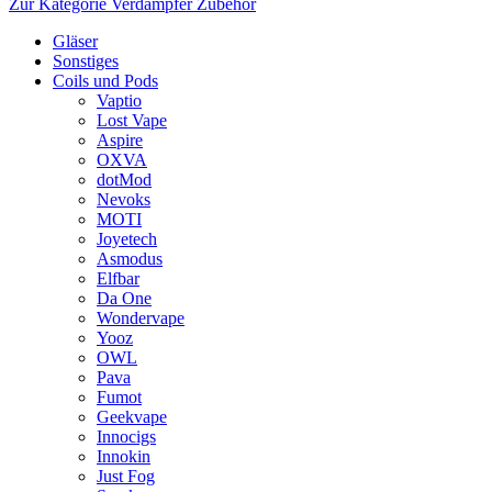
Zur Kategorie Verdampfer Zubehör
Gläser
Sonstiges
Coils und Pods
Vaptio
Lost Vape
Aspire
OXVA
dotMod
Nevoks
MOTI
Joyetech
Asmodus
Elfbar
Da One
Wondervape
Yooz
OWL
Pava
Fumot
Geekvape
Innocigs
Innokin
Just Fog