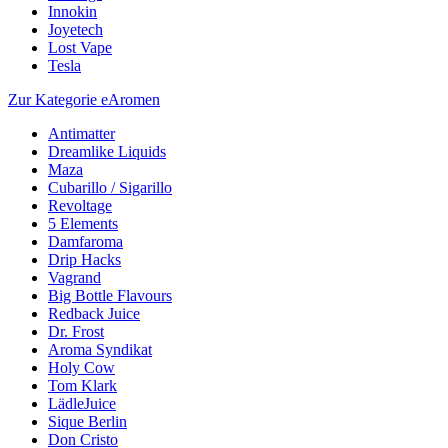
Innokin
Joyetech
Lost Vape
Tesla
Zur Kategorie eAromen
Antimatter
Dreamlike Liquids
Maza
Cubarillo / Sigarillo
Revoltage
5 Elements
Damfaroma
Drip Hacks
Vagrand
Big Bottle Flavours
Redback Juice
Dr. Frost
Aroma Syndikat
Holy Cow
Tom Klark
LädleJuice
Sique Berlin
Don Cristo