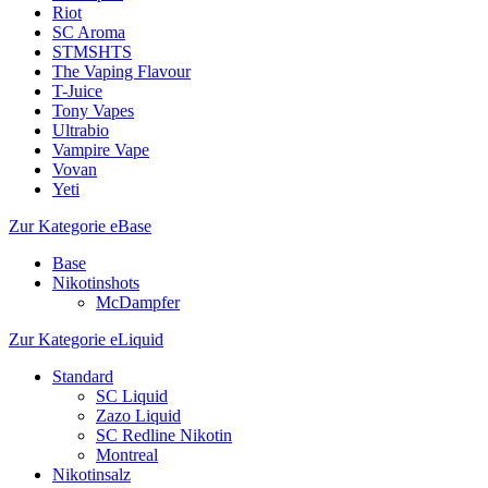
Riot
SC Aroma
STMSHTS
The Vaping Flavour
T-Juice
Tony Vapes
Ultrabio
Vampire Vape
Vovan
Yeti
Zur Kategorie eBase
Base
Nikotinshots
McDampfer
Zur Kategorie eLiquid
Standard
SC Liquid
Zazo Liquid
SC Redline Nikotin
Montreal
Nikotinsalz