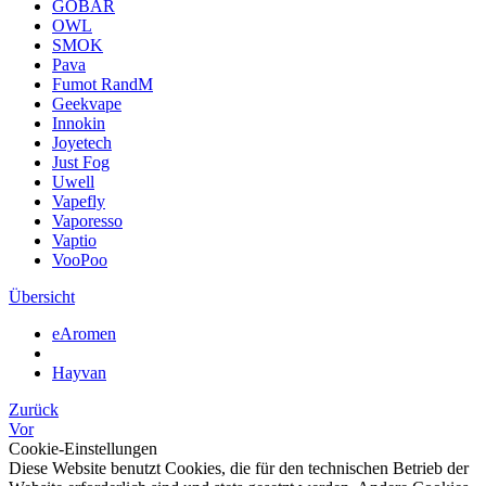
GOBAR
OWL
SMOK
Pava
Fumot RandM
Geekvape
Innokin
Joyetech
Just Fog
Uwell
Vapefly
Vaporesso
Vaptio
VooPoo
Übersicht
eAromen
Hayvan
Zurück
Vor
Cookie-Einstellungen
Diese Website benutzt Cookies, die für den technischen Betrieb der