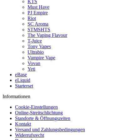
KTS
Must Have
PJ Empire
Riot
SC Aroma
STMSHTS
The Vaping Flavour
T-Juice
Tony Vapes
Ultrabio
Vampire Vape
Vovan
Yeti
eBase
eLiquid
Starterset
Informationen
Cookie-Einstellungen
Online-Streitschlichtung
Standorte & Öffnungszeiten
Kontakt
Versand und Zahlungsbedingungen
Widerrufsrecht