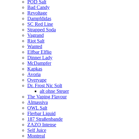
POD Salt
Bad Candy
Revoltage
Dampfdidas
SC Red Line
Strapped Soda
Vagrand
Riot Salt
Wanted
Elfbar Elfliq
Dinner Lady
McDampfer
Kapkas
Avoria
Overvape
Dr. Frost Nic Solt
alt ohne Steuer
The Vaping Flavour
Almassiva
OWL Salt
Flerbar Liquid
187 Straßenbande
ZAZO Intense
Self Juice
Montreal