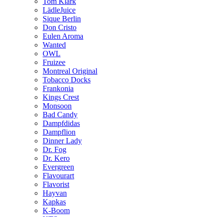
Tom Klark
LädleJuice
Sique Berlin
Don Cristo
Eulen Aroma
Wanted
OWL
Fruizee
Montreal Original
Tobacco Docks
Frankonia
Kings Crest
Monsoon
Bad Candy
Dampfdidas
Dampflion
Dinner Lady
Dr. Fog
Dr. Kero
Evergreen
Flavourart
Flavorist
Hayvan
Kapkas
K-Boom