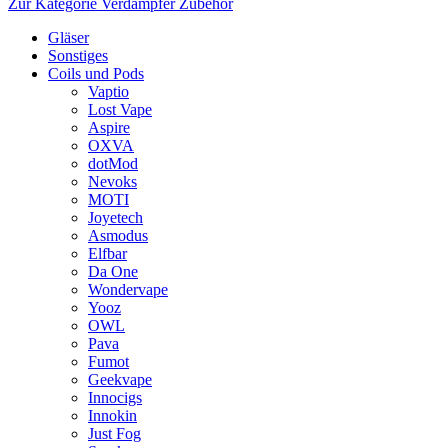
Zur Kategorie Verdampfer Zubehör
Gläser
Sonstiges
Coils und Pods
Vaptio
Lost Vape
Aspire
OXVA
dotMod
Nevoks
MOTI
Joyetech
Asmodus
Elfbar
Da One
Wondervape
Yooz
OWL
Pava
Fumot
Geekvape
Innocigs
Innokin
Just Fog