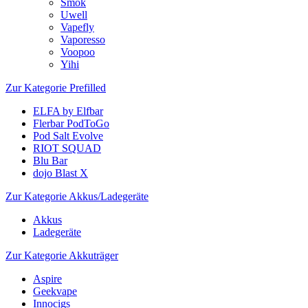
Smok
Uwell
Vapefly
Vaporesso
Voopoo
Yihi
Zur Kategorie Prefilled
ELFA by Elfbar
Flerbar PodToGo
Pod Salt Evolve
RIOT SQUAD
Blu Bar
dojo Blast X
Zur Kategorie Akkus/Ladegeräte
Akkus
Ladegeräte
Zur Kategorie Akkuträger
Aspire
Geekvape
Innocigs