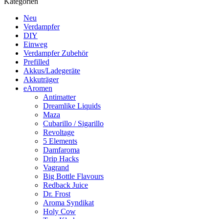
Kategorien
Neu
Verdampfer
DIY
Einweg
Verdampfer Zubehör
Prefilled
Akkus/Ladegeräte
Akkuträger
eAromen
Antimatter
Dreamlike Liquids
Maza
Cubarillo / Sigarillo
Revoltage
5 Elements
Damfaroma
Drip Hacks
Vagrand
Big Bottle Flavours
Redback Juice
Dr. Frost
Aroma Syndikat
Holy Cow