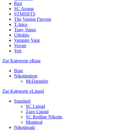
Riot
SC Aroma
STMSHTS
The Vaping Flavour
T-Juice
Tony Vapes
Ultrabio
Vampire Vape
Vovan
Yeti
Zur Kategorie eBase
Base
Nikotinshots
McDampfer
Zur Kategorie eLiquid
Standard
SC Liquid
Zazo Liquid
SC Redline Nikotin
Montreal
Nikotinsalz