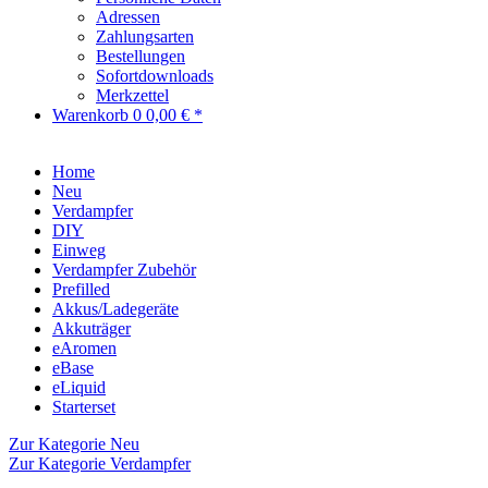
Adressen
Zahlungsarten
Bestellungen
Sofortdownloads
Merkzettel
Warenkorb
0
0,00 € *
Home
Neu
Verdampfer
DIY
Einweg
Verdampfer Zubehör
Prefilled
Akkus/Ladegeräte
Akkuträger
eAromen
eBase
eLiquid
Starterset
Zur Kategorie Neu
Zur Kategorie Verdampfer