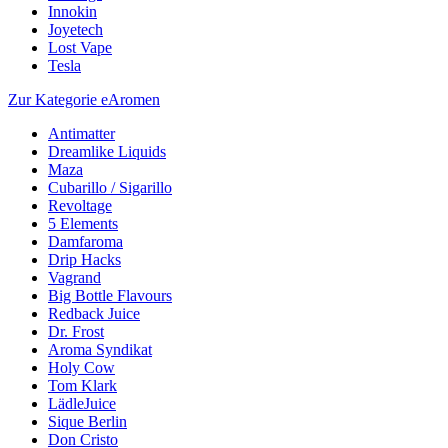
Innokin
Joyetech
Lost Vape
Tesla
Zur Kategorie eAromen
Antimatter
Dreamlike Liquids
Maza
Cubarillo / Sigarillo
Revoltage
5 Elements
Damfaroma
Drip Hacks
Vagrand
Big Bottle Flavours
Redback Juice
Dr. Frost
Aroma Syndikat
Holy Cow
Tom Klark
LädleJuice
Sique Berlin
Don Cristo