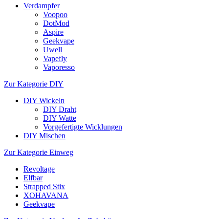
Verdampfer
Voopoo
DotMod
Aspire
Geekvape
Uwell
Vapefly
Vaporesso
Zur Kategorie DIY
DIY Wickeln
DIY Draht
DIY Watte
Vorgefertigte Wicklungen
DIY Mischen
Zur Kategorie Einweg
Revoltage
Elfbar
Strapped Stix
XOHAVANA
Geekvape