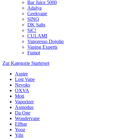
Bar Juice 5000
Adalya
Geekvape
SINQ
DK Salts
SiC!
CULAMI
Vaporesso Dojoliq
Vaping Experts
Fumot
Zur Kategorie Starterset
Aspire
Lost Vape
Nevoks
OXVA
Moti
Vaporizer
Asmodus
Da One
Wondervape
Elfbar
Yooz
Yihi