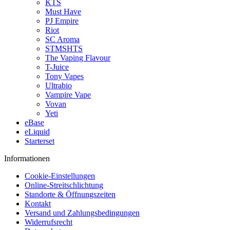
KTS
Must Have
PJ Empire
Riot
SC Aroma
STMSHTS
The Vaping Flavour
T-Juice
Tony Vapes
Ultrabio
Vampire Vape
Vovan
Yeti
eBase
eLiquid
Starterset
Informationen
Cookie-Einstellungen
Online-Streitschlichtung
Standorte & Öffnungszeiten
Kontakt
Versand und Zahlungsbedingungen
Widerrufsrecht