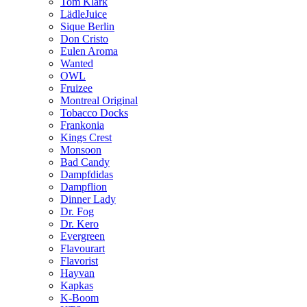
Tom Klark
LädleJuice
Sique Berlin
Don Cristo
Eulen Aroma
Wanted
OWL
Fruizee
Montreal Original
Tobacco Docks
Frankonia
Kings Crest
Monsoon
Bad Candy
Dampfdidas
Dampflion
Dinner Lady
Dr. Fog
Dr. Kero
Evergreen
Flavourart
Flavorist
Hayvan
Kapkas
K-Boom