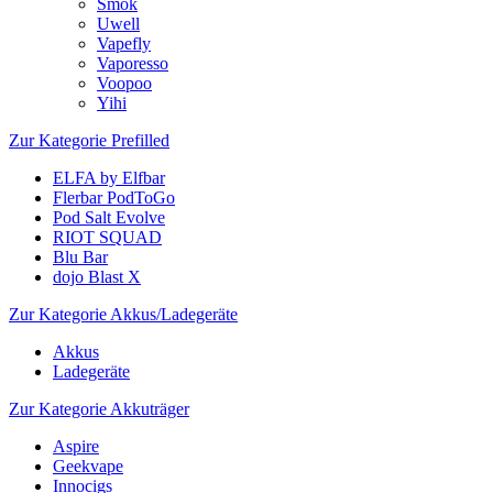
Smok
Uwell
Vapefly
Vaporesso
Voopoo
Yihi
Zur Kategorie Prefilled
ELFA by Elfbar
Flerbar PodToGo
Pod Salt Evolve
RIOT SQUAD
Blu Bar
dojo Blast X
Zur Kategorie Akkus/Ladegeräte
Akkus
Ladegeräte
Zur Kategorie Akkuträger
Aspire
Geekvape
Innocigs