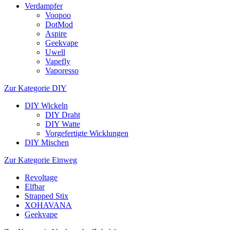
Verdampfer
Voopoo
DotMod
Aspire
Geekvape
Uwell
Vapefly
Vaporesso
Zur Kategorie DIY
DIY Wickeln
DIY Draht
DIY Watte
Vorgefertigte Wicklungen
DIY Mischen
Zur Kategorie Einweg
Revoltage
Elfbar
Strapped Stix
XOHAVANA
Geekvape