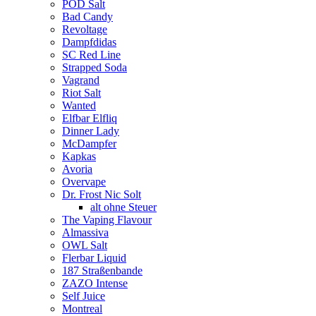
POD Salt
Bad Candy
Revoltage
Dampfdidas
SC Red Line
Strapped Soda
Vagrand
Riot Salt
Wanted
Elfbar Elfliq
Dinner Lady
McDampfer
Kapkas
Avoria
Overvape
Dr. Frost Nic Solt
alt ohne Steuer
The Vaping Flavour
Almassiva
OWL Salt
Flerbar Liquid
187 Straßenbande
ZAZO Intense
Self Juice
Montreal