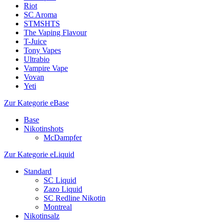
Riot
SC Aroma
STMSHTS
The Vaping Flavour
T-Juice
Tony Vapes
Ultrabio
Vampire Vape
Vovan
Yeti
Zur Kategorie eBase
Base
Nikotinshots
McDampfer
Zur Kategorie eLiquid
Standard
SC Liquid
Zazo Liquid
SC Redline Nikotin
Montreal
Nikotinsalz