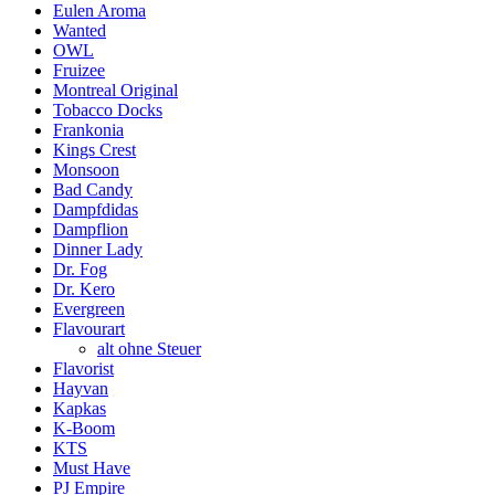
Eulen Aroma
Wanted
OWL
Fruizee
Montreal Original
Tobacco Docks
Frankonia
Kings Crest
Monsoon
Bad Candy
Dampfdidas
Dampflion
Dinner Lady
Dr. Fog
Dr. Kero
Evergreen
Flavourart
alt ohne Steuer
Flavorist
Hayvan
Kapkas
K-Boom
KTS
Must Have
PJ Empire