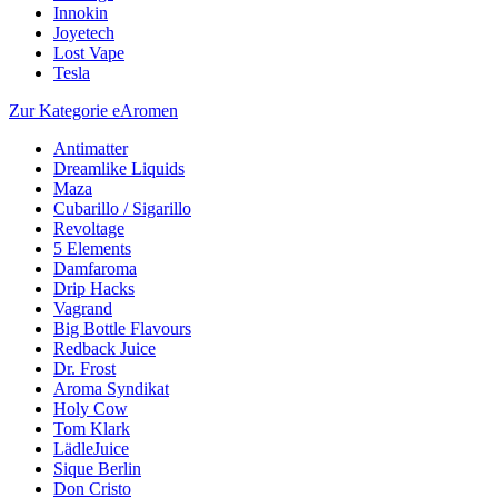
Innokin
Joyetech
Lost Vape
Tesla
Zur Kategorie eAromen
Antimatter
Dreamlike Liquids
Maza
Cubarillo / Sigarillo
Revoltage
5 Elements
Damfaroma
Drip Hacks
Vagrand
Big Bottle Flavours
Redback Juice
Dr. Frost
Aroma Syndikat
Holy Cow
Tom Klark
LädleJuice
Sique Berlin
Don Cristo