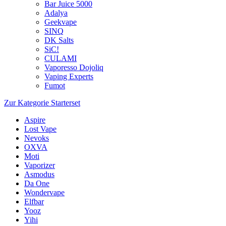
Bar Juice 5000
Adalya
Geekvape
SINQ
DK Salts
SiC!
CULAMI
Vaporesso Dojoliq
Vaping Experts
Fumot
Zur Kategorie Starterset
Aspire
Lost Vape
Nevoks
OXVA
Moti
Vaporizer
Asmodus
Da One
Wondervape
Elfbar
Yooz
Yihi