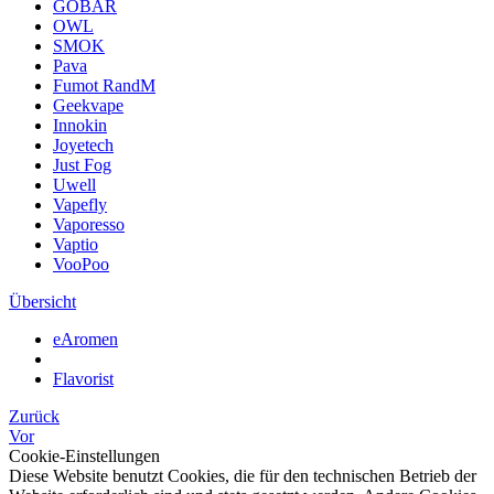
GOBAR
OWL
SMOK
Pava
Fumot RandM
Geekvape
Innokin
Joyetech
Just Fog
Uwell
Vapefly
Vaporesso
Vaptio
VooPoo
Übersicht
eAromen
Flavorist
Zurück
Vor
Cookie-Einstellungen
Diese Website benutzt Cookies, die für den technischen Betrieb der