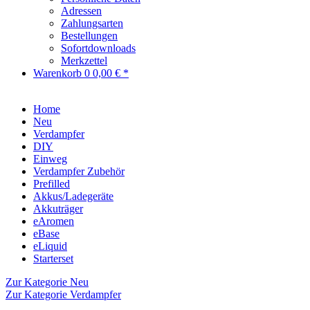
Adressen
Zahlungsarten
Bestellungen
Sofortdownloads
Merkzettel
Warenkorb
0
0,00 € *
Home
Neu
Verdampfer
DIY
Einweg
Verdampfer Zubehör
Prefilled
Akkus/Ladegeräte
Akkuträger
eAromen
eBase
eLiquid
Starterset
Zur Kategorie Neu
Zur Kategorie Verdampfer