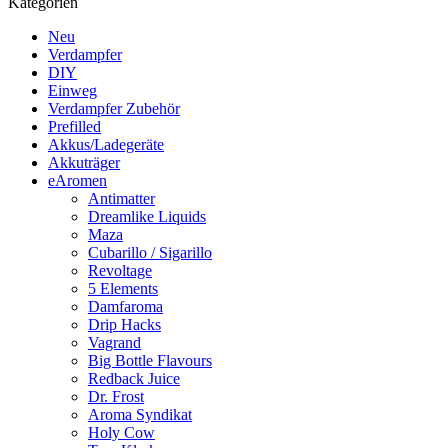
Kategorien
Neu
Verdampfer
DIY
Einweg
Verdampfer Zubehör
Prefilled
Akkus/Ladegeräte
Akkuträger
eAromen
Antimatter
Dreamlike Liquids
Maza
Cubarillo / Sigarillo
Revoltage
5 Elements
Damfaroma
Drip Hacks
Vagrand
Big Bottle Flavours
Redback Juice
Dr. Frost
Aroma Syndikat
Holy Cow