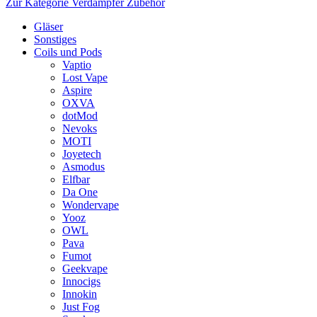
Zur Kategorie Verdampfer Zubehör
Gläser
Sonstiges
Coils und Pods
Vaptio
Lost Vape
Aspire
OXVA
dotMod
Nevoks
MOTI
Joyetech
Asmodus
Elfbar
Da One
Wondervape
Yooz
OWL
Pava
Fumot
Geekvape
Innocigs
Innokin
Just Fog