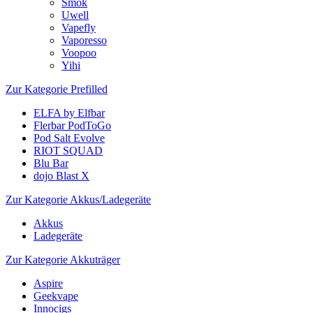
Smok
Uwell
Vapefly
Vaporesso
Voopoo
Yihi
Zur Kategorie Prefilled
ELFA by Elfbar
Flerbar PodToGo
Pod Salt Evolve
RIOT SQUAD
Blu Bar
dojo Blast X
Zur Kategorie Akkus/Ladegeräte
Akkus
Ladegeräte
Zur Kategorie Akkuträger
Aspire
Geekvape
Innocigs