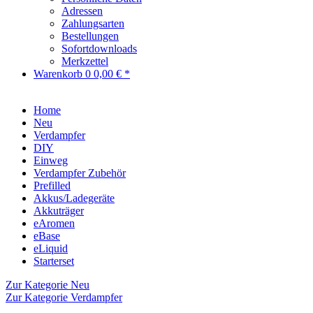
Adressen
Zahlungsarten
Bestellungen
Sofortdownloads
Merkzettel
Warenkorb
0
0,00 € *
Home
Neu
Verdampfer
DIY
Einweg
Verdampfer Zubehör
Prefilled
Akkus/Ladegeräte
Akkuträger
eAromen
eBase
eLiquid
Starterset
Zur Kategorie Neu
Zur Kategorie Verdampfer