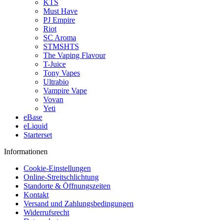
KTS
Must Have
PJ Empire
Riot
SC Aroma
STMSHTS
The Vaping Flavour
T-Juice
Tony Vapes
Ultrabio
Vampire Vape
Vovan
Yeti
eBase
eLiquid
Starterset
Informationen
Cookie-Einstellungen
Online-Streitschlichtung
Standorte & Öffnungszeiten
Kontakt
Versand und Zahlungsbedingungen
Widerrufsrecht