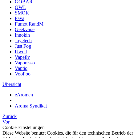
GOBAR
OWL
SMOK
Pava
Fumot RandM
Geekvape
Innokin
Joyetech
Just Fog
Uwell
Vapefly
Vaporesso
Vaptio
VooPoo
Übersicht
eAromen
Aroma Syndikat
Zurück
Vor
Cookie-Einstellungen
Diese Website benutzt Cookies, die für den technischen Betrieb der