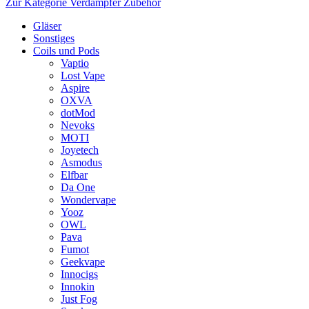
Zur Kategorie Verdampfer Zubehör
Gläser
Sonstiges
Coils und Pods
Vaptio
Lost Vape
Aspire
OXVA
dotMod
Nevoks
MOTI
Joyetech
Asmodus
Elfbar
Da One
Wondervape
Yooz
OWL
Pava
Fumot
Geekvape
Innocigs
Innokin
Just Fog