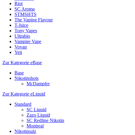
Riot
SC Aroma
STMSHTS
The Vaping Flavour
T-Juice
Tony Vapes
Ultrabio
Vampire Vape
Vovan
Yeti
Zur Kategorie eBase
Base
Nikotinshots
McDampfer
Zur Kategorie eLiquid
Standard
SC Liquid
Zazo Liquid
SC Redline Nikotin
Montreal
Nikotinsalz