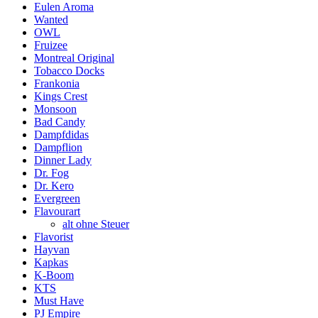
Eulen Aroma
Wanted
OWL
Fruizee
Montreal Original
Tobacco Docks
Frankonia
Kings Crest
Monsoon
Bad Candy
Dampfdidas
Dampflion
Dinner Lady
Dr. Fog
Dr. Kero
Evergreen
Flavourart
alt ohne Steuer
Flavorist
Hayvan
Kapkas
K-Boom
KTS
Must Have
PJ Empire