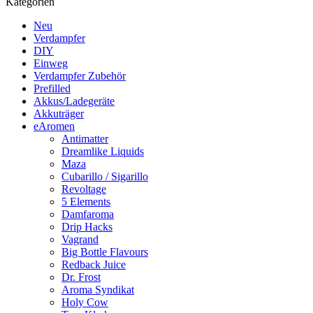
Kategorien
Neu
Verdampfer
DIY
Einweg
Verdampfer Zubehör
Prefilled
Akkus/Ladegeräte
Akkuträger
eAromen
Antimatter
Dreamlike Liquids
Maza
Cubarillo / Sigarillo
Revoltage
5 Elements
Damfaroma
Drip Hacks
Vagrand
Big Bottle Flavours
Redback Juice
Dr. Frost
Aroma Syndikat
Holy Cow