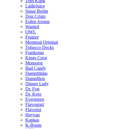
Tom Klark
LädleJuice
Sique Berlin
Don Cristo
Eulen Aroma
Wanted
OWL
Fruizee
Montreal Original
Tobacco Docks
Frankonia
Kings Crest
Monsoon
Bad Candy
Dampfdidas
Dampflion
Dinner Lady
Dr. Fog
Dr. Kero
Evergreen
Flavourart
Flavorist
Hayvan
Kapkas
K-Boom