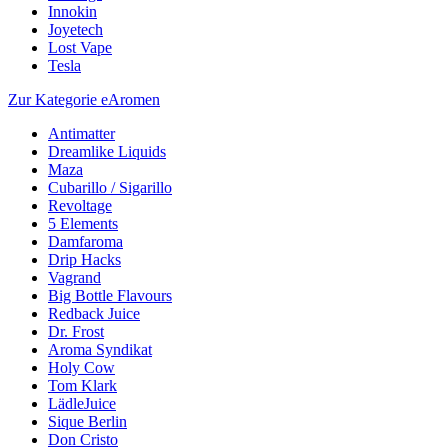
Innokin
Joyetech
Lost Vape
Tesla
Zur Kategorie eAromen
Antimatter
Dreamlike Liquids
Maza
Cubarillo / Sigarillo
Revoltage
5 Elements
Damfaroma
Drip Hacks
Vagrand
Big Bottle Flavours
Redback Juice
Dr. Frost
Aroma Syndikat
Holy Cow
Tom Klark
LädleJuice
Sique Berlin
Don Cristo