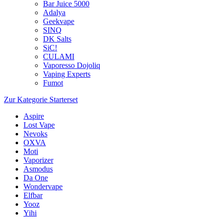
Bar Juice 5000
Adalya
Geekvape
SINQ
DK Salts
SiC!
CULAMI
Vaporesso Dojoliq
Vaping Experts
Fumot
Zur Kategorie Starterset
Aspire
Lost Vape
Nevoks
OXVA
Moti
Vaporizer
Asmodus
Da One
Wondervape
Elfbar
Yooz
Yihi