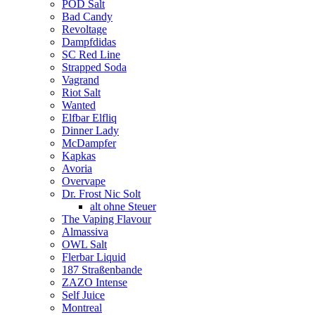
POD Salt
Bad Candy
Revoltage
Dampfdidas
SC Red Line
Strapped Soda
Vagrand
Riot Salt
Wanted
Elfbar Elfliq
Dinner Lady
McDampfer
Kapkas
Avoria
Overvape
Dr. Frost Nic Solt
alt ohne Steuer
The Vaping Flavour
Almassiva
OWL Salt
Flerbar Liquid
187 Straßenbande
ZAZO Intense
Self Juice
Montreal