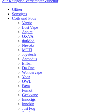
Zur Kategorie Verdampfer Zubehör
Gläser
Sonstiges
Coils und Pods
Vaptio
Lost Vape
Aspire
OXVA
dotMod
Nevoks
MOTI
Joyetech
Asmodus
Elfbar
Da One
Wondervape
Yooz
OWL
Pava
Fumot
Geekvape
Innocigs
Innokin
Just Fog