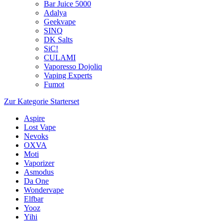
Bar Juice 5000
Adalya
Geekvape
SINQ
DK Salts
SiC!
CULAMI
Vaporesso Dojoliq
Vaping Experts
Fumot
Zur Kategorie Starterset
Aspire
Lost Vape
Nevoks
OXVA
Moti
Vaporizer
Asmodus
Da One
Wondervape
Elfbar
Yooz
Yihi