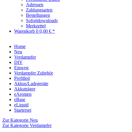
Adressen
Zahlungsarten
Bestellungen
Sofortdownloads
Merkzettel
Warenkorb
0
0,00 € *
Home
Neu
Verdampfer
DIY
Einweg
Verdampfer Zubehör
Prefilled
Akkus/Ladegeräte
Akkuträger
eAromen
eBase
eLiquid
Starterset
Zur Kategorie Neu
Zur Kategorie Verdampfer