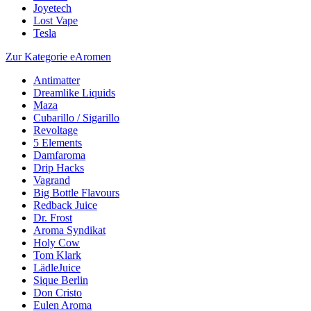
Joyetech
Lost Vape
Tesla
Zur Kategorie eAromen
Antimatter
Dreamlike Liquids
Maza
Cubarillo / Sigarillo
Revoltage
5 Elements
Damfaroma
Drip Hacks
Vagrand
Big Bottle Flavours
Redback Juice
Dr. Frost
Aroma Syndikat
Holy Cow
Tom Klark
LädleJuice
Sique Berlin
Don Cristo
Eulen Aroma