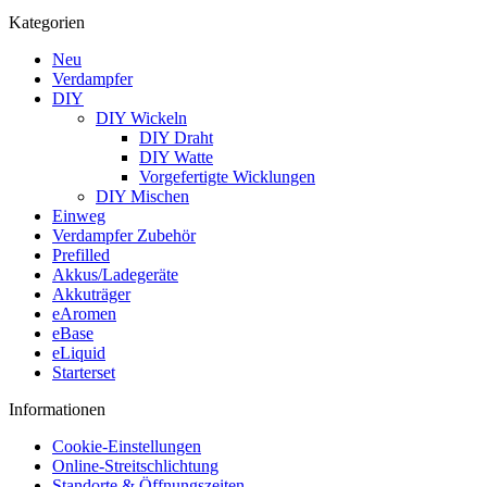
Kategorien
Neu
Verdampfer
DIY
DIY Wickeln
DIY Draht
DIY Watte
Vorgefertigte Wicklungen
DIY Mischen
Einweg
Verdampfer Zubehör
Prefilled
Akkus/Ladegeräte
Akkuträger
eAromen
eBase
eLiquid
Starterset
Informationen
Cookie-Einstellungen
Online-Streitschlichtung
Standorte & Öffnungszeiten