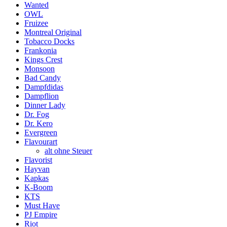
Wanted
OWL
Fruizee
Montreal Original
Tobacco Docks
Frankonia
Kings Crest
Monsoon
Bad Candy
Dampfdidas
Dampflion
Dinner Lady
Dr. Fog
Dr. Kero
Evergreen
Flavourart
alt ohne Steuer
Flavorist
Hayvan
Kapkas
K-Boom
KTS
Must Have
PJ Empire
Riot