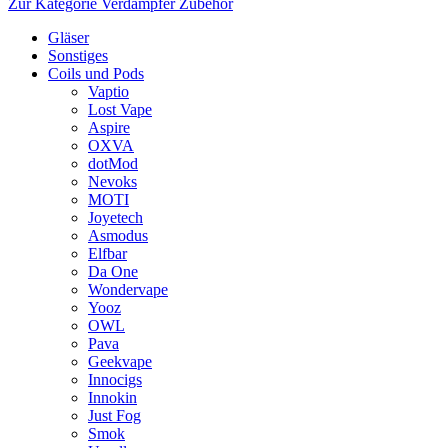
Zur Kategorie Verdampfer Zubehör
Gläser
Sonstiges
Coils und Pods
Vaptio
Lost Vape
Aspire
OXVA
dotMod
Nevoks
MOTI
Joyetech
Asmodus
Elfbar
Da One
Wondervape
Yooz
OWL
Pava
Geekvape
Innocigs
Innokin
Just Fog
Smok