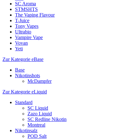
SC Aroma
STMSHTS
The Vaping Flavour
T-Juice
Tony Vapes
Ultrabio
Vampire Vape
Vovan
Yeti
Zur Kategorie eBase
Base
Nikotinshots
McDampfer
Zur Kategorie eLiquid
Standard
SC Liquid
Zazo Liquid
SC Redline Nikotin
Montreal
Nikotinsalz
POD Salt