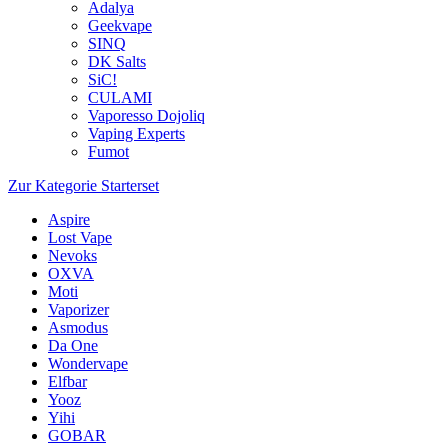
Adalya
Geekvape
SINQ
DK Salts
SiC!
CULAMI
Vaporesso Dojoliq
Vaping Experts
Fumot
Zur Kategorie Starterset
Aspire
Lost Vape
Nevoks
OXVA
Moti
Vaporizer
Asmodus
Da One
Wondervape
Elfbar
Yooz
Yihi
GOBAR