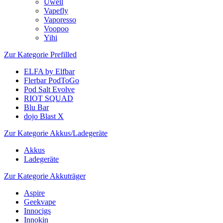
Uwell
Vapefly
Vaporesso
Voopoo
Yihi
Zur Kategorie Prefilled
ELFA by Elfbar
Flerbar PodToGo
Pod Salt Evolve
RIOT SQUAD
Blu Bar
dojo Blast X
Zur Kategorie Akkus/Ladegeräte
Akkus
Ladegeräte
Zur Kategorie Akkuträger
Aspire
Geekvape
Innocigs
Innokin