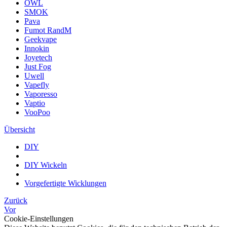
OWL
SMOK
Pava
Fumot RandM
Geekvape
Innokin
Joyetech
Just Fog
Uwell
Vapefly
Vaporesso
Vaptio
VooPoo
Übersicht
DIY
DIY Wickeln
Vorgefertigte Wicklungen
Zurück
Vor
Cookie-Einstellungen