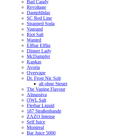
Bad Candy
Revoltage
Dampfdidas
SC Red Line
Strapped Soda
Vagrand
Riot Salt
Wanted
Elfbar Elfliq
Dinner Lady
McDampfer
Kapkas
Avoria
Overvape
Dr. Frost Nic Solt
alt ohne Steuer
The Vaping Flavour
Almassiva
OWL Salt
Flerbar Liquid
187 Straßenbande
ZAZO Intense
Self Juice
Montreal
Bar Juice 5000