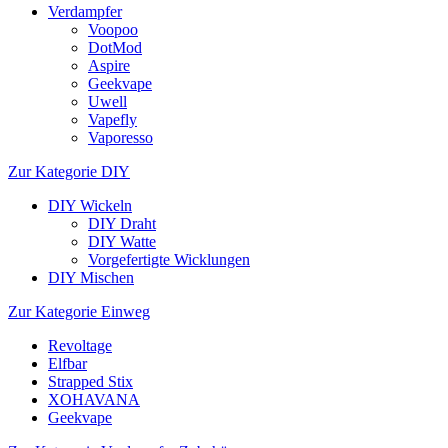
Verdampfer
Voopoo
DotMod
Aspire
Geekvape
Uwell
Vapefly
Vaporesso
Zur Kategorie DIY
DIY Wickeln
DIY Draht
DIY Watte
Vorgefertigte Wicklungen
DIY Mischen
Zur Kategorie Einweg
Revoltage
Elfbar
Strapped Stix
XOHAVANA
Geekvape