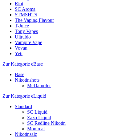
Riot
SC Aroma
STMSHTS
The Vaping Flavour
T-Juice
Tony Vapes
Ultrabio
Vampire Vape
Vovan
Yeti
Zur Kategorie eBase
Base
Nikotinshots
McDampfer
Zur Kategorie eLiquid
Standard
SC Liquid
Zazo Liquid
SC Redline Nikotin
Montreal
Nikotinsalz