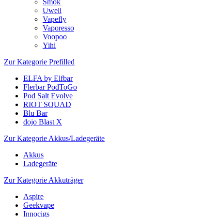
Smok
Uwell
Vapefly
Vaporesso
Voopoo
Yihi
Zur Kategorie Prefilled
ELFA by Elfbar
Flerbar PodToGo
Pod Salt Evolve
RIOT SQUAD
Blu Bar
dojo Blast X
Zur Kategorie Akkus/Ladegeräte
Akkus
Ladegeräte
Zur Kategorie Akkuträger
Aspire
Geekvape
Innocigs