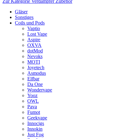
Zur Kategorie Verdampfer Zubehör
Gläser
Sonstiges
Coils und Pods
Vaptio
Lost Vape
Aspire
OXVA
dotMod
Nevoks
MOTI
Joyetech
Asmodus
Elfbar
Da One
Wondervape
Yooz
OWL
Pava
Fumot
Geekvape
Innocigs
Innokin
Just Fog