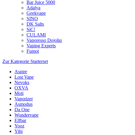
Bar Juice 5000
Adalya
Geekvape
SINQ
DK Salts
SiC!
CULAMI
Vaporesso Dojoliq
Vaping Experts
Fumot
Zur Kategorie Starterset
Aspire
Lost Vape
Nevoks
OXVA
Moti
Vaporizer
Asmodus
Da One
Wondervape
Elfbar
Yooz
Yihi