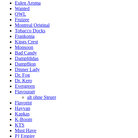
Eulen Aroma
Wanted
OWL
Fruizee
Montreal Original
Tobacco Docks
Frankonia
Kings Crest
Monsoon
Bad Candy
Dampfdidas
Dampflion
Dinner Lady
Dr. Fog
Dr. Kero
Evergreen
Flavourart
alt ohne Steuer
Flavorist
Hayvan
Kapkas
K-Boom
KTS
Must Have
PJ Empire