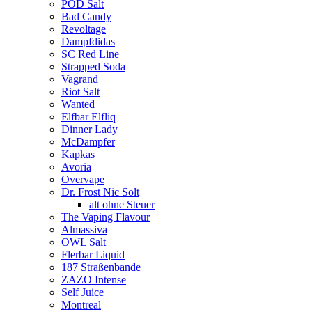
POD Salt
Bad Candy
Revoltage
Dampfdidas
SC Red Line
Strapped Soda
Vagrand
Riot Salt
Wanted
Elfbar Elfliq
Dinner Lady
McDampfer
Kapkas
Avoria
Overvape
Dr. Frost Nic Solt
alt ohne Steuer
The Vaping Flavour
Almassiva
OWL Salt
Flerbar Liquid
187 Straßenbande
ZAZO Intense
Self Juice
Montreal