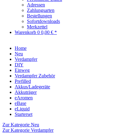
Adressen
Zahlungsarten
Bestellungen
Sofortdownloads
Merkzettel
Warenkorb
0
0,00 € *
Home
Neu
Verdampfer
DIY
Einweg
Verdampfer Zubehör
Prefilled
Akkus/Ladegeräte
Akkuträger
eAromen
eBase
eLiquid
Starterset
Zur Kategorie Neu
Zur Kategorie Verdampfer