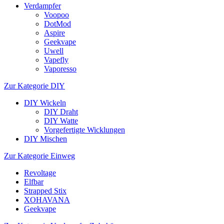
Verdampfer
Voopoo
DotMod
Aspire
Geekvape
Uwell
Vapefly
Vaporesso
Zur Kategorie DIY
DIY Wickeln
DIY Draht
DIY Watte
Vorgefertigte Wicklungen
DIY Mischen
Zur Kategorie Einweg
Revoltage
Elfbar
Strapped Stix
XOHAVANA
Geekvape