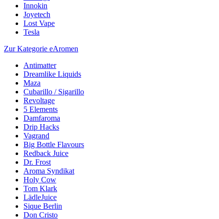
Innokin
Joyetech
Lost Vape
Tesla
Zur Kategorie eAromen
Antimatter
Dreamlike Liquids
Maza
Cubarillo / Sigarillo
Revoltage
5 Elements
Damfaroma
Drip Hacks
Vagrand
Big Bottle Flavours
Redback Juice
Dr. Frost
Aroma Syndikat
Holy Cow
Tom Klark
LädleJuice
Sique Berlin
Don Cristo