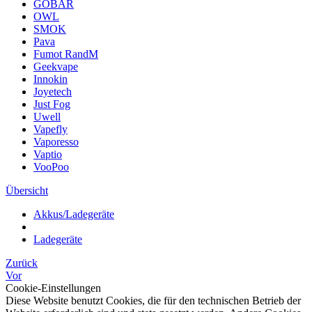
GOBAR
OWL
SMOK
Pava
Fumot RandM
Geekvape
Innokin
Joyetech
Just Fog
Uwell
Vapefly
Vaporesso
Vaptio
VooPoo
Übersicht
Akkus/Ladegeräte
Ladegeräte
Zurück
Vor
Cookie-Einstellungen
Diese Website benutzt Cookies, die für den technischen Betrieb der