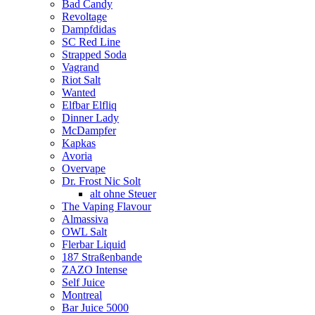
Bad Candy
Revoltage
Dampfdidas
SC Red Line
Strapped Soda
Vagrand
Riot Salt
Wanted
Elfbar Elfliq
Dinner Lady
McDampfer
Kapkas
Avoria
Overvape
Dr. Frost Nic Solt
alt ohne Steuer
The Vaping Flavour
Almassiva
OWL Salt
Flerbar Liquid
187 Straßenbande
ZAZO Intense
Self Juice
Montreal
Bar Juice 5000