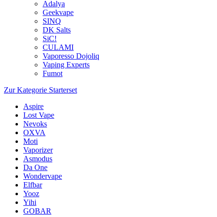
Adalya
Geekvape
SINQ
DK Salts
SiC!
CULAMI
Vaporesso Dojoliq
Vaping Experts
Fumot
Zur Kategorie Starterset
Aspire
Lost Vape
Nevoks
OXVA
Moti
Vaporizer
Asmodus
Da One
Wondervape
Elfbar
Yooz
Yihi
GOBAR