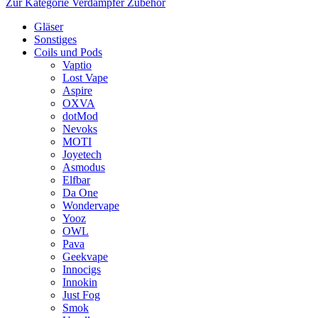
Zur Kategorie Verdampfer Zubehör
Gläser
Sonstiges
Coils und Pods
Vaptio
Lost Vape
Aspire
OXVA
dotMod
Nevoks
MOTI
Joyetech
Asmodus
Elfbar
Da One
Wondervape
Yooz
OWL
Pava
Geekvape
Innocigs
Innokin
Just Fog
Smok