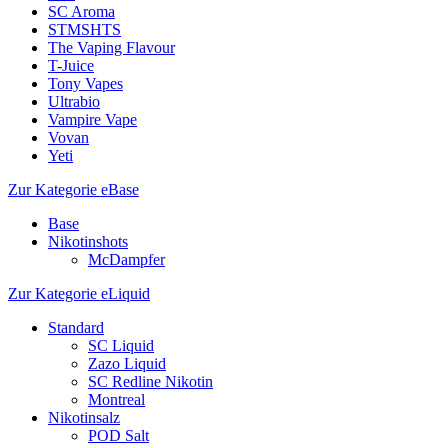
SC Aroma
STMSHTS
The Vaping Flavour
T-Juice
Tony Vapes
Ultrabio
Vampire Vape
Vovan
Yeti
Zur Kategorie eBase
Base
Nikotinshots
McDampfer
Zur Kategorie eLiquid
Standard
SC Liquid
Zazo Liquid
SC Redline Nikotin
Montreal
Nikotinsalz
POD Salt