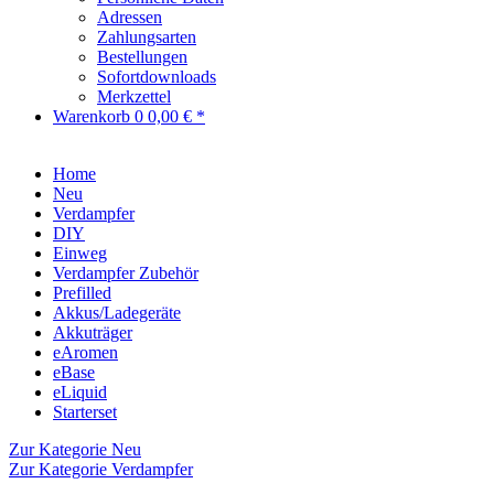
Adressen
Zahlungsarten
Bestellungen
Sofortdownloads
Merkzettel
Warenkorb
0
0,00 € *
Home
Neu
Verdampfer
DIY
Einweg
Verdampfer Zubehör
Prefilled
Akkus/Ladegeräte
Akkuträger
eAromen
eBase
eLiquid
Starterset
Zur Kategorie Neu
Zur Kategorie Verdampfer