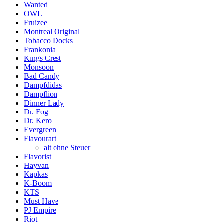
Wanted
OWL
Fruizee
Montreal Original
Tobacco Docks
Frankonia
Kings Crest
Monsoon
Bad Candy
Dampfdidas
Dampflion
Dinner Lady
Dr. Fog
Dr. Kero
Evergreen
Flavourart
alt ohne Steuer
Flavorist
Hayvan
Kapkas
K-Boom
KTS
Must Have
PJ Empire
Riot