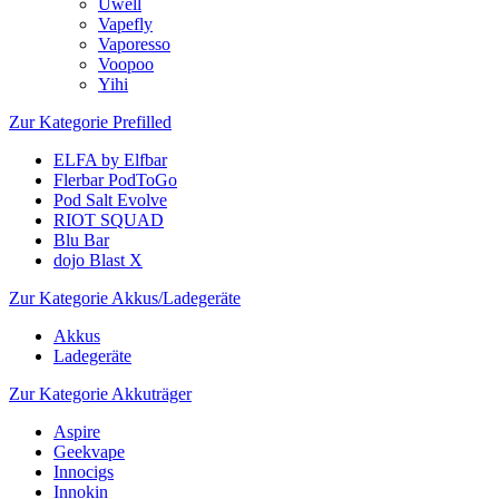
Uwell
Vapefly
Vaporesso
Voopoo
Yihi
Zur Kategorie Prefilled
ELFA by Elfbar
Flerbar PodToGo
Pod Salt Evolve
RIOT SQUAD
Blu Bar
dojo Blast X
Zur Kategorie Akkus/Ladegeräte
Akkus
Ladegeräte
Zur Kategorie Akkuträger
Aspire
Geekvape
Innocigs
Innokin