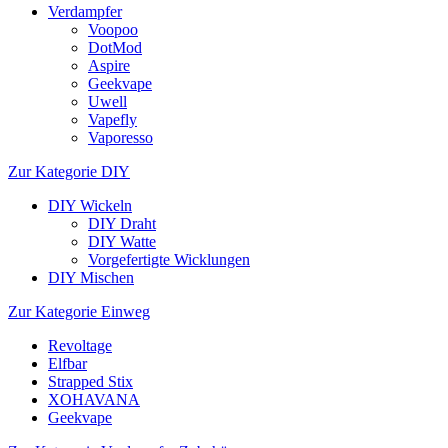
Verdampfer
Voopoo
DotMod
Aspire
Geekvape
Uwell
Vapefly
Vaporesso
Zur Kategorie DIY
DIY Wickeln
DIY Draht
DIY Watte
Vorgefertigte Wicklungen
DIY Mischen
Zur Kategorie Einweg
Revoltage
Elfbar
Strapped Stix
XOHAVANA
Geekvape