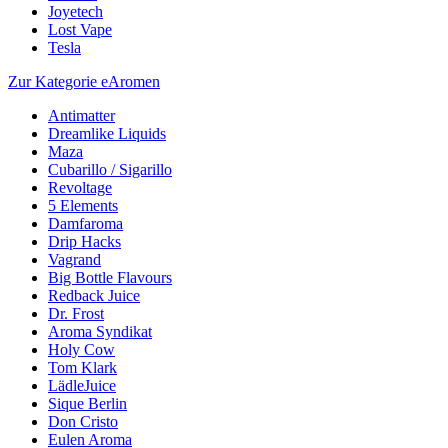
Joyetech
Lost Vape
Tesla
Zur Kategorie eAromen
Antimatter
Dreamlike Liquids
Maza
Cubarillo / Sigarillo
Revoltage
5 Elements
Damfaroma
Drip Hacks
Vagrand
Big Bottle Flavours
Redback Juice
Dr. Frost
Aroma Syndikat
Holy Cow
Tom Klark
LädleJuice
Sique Berlin
Don Cristo
Eulen Aroma