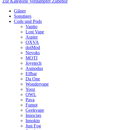
Zur Kategorie Verdampfer Zubehör
Gläser
Sonstiges
Coils und Pods
Vaptio
Lost Vape
Aspire
OXVA
dotMod
Nevoks
MOTI
Joyetech
Asmodus
Elfbar
Da One
Wondervape
Yooz
OWL
Pava
Fumot
Geekvape
Innocigs
Innokin
Just Fog