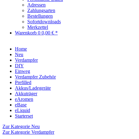
Adressen
Zahlungsarten
Bestellungen
Sofortdownloads
Merkzettel
Warenkorb
0
0,00 € *
Home
Neu
Verdampfer
DIY
Einweg
Verdampfer Zubehör
Prefilled
Akkus/Ladegeräte
Akkuträger
eAromen
eBase
eLiquid
Starterset
Zur Kategorie Neu
Zur Kategorie Verdampfer