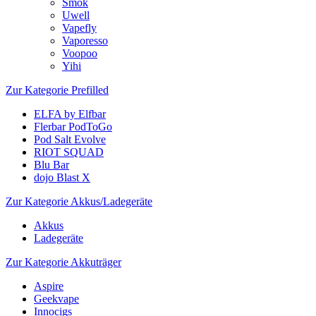
Smok
Uwell
Vapefly
Vaporesso
Voopoo
Yihi
Zur Kategorie Prefilled
ELFA by Elfbar
Flerbar PodToGo
Pod Salt Evolve
RIOT SQUAD
Blu Bar
dojo Blast X
Zur Kategorie Akkus/Ladegeräte
Akkus
Ladegeräte
Zur Kategorie Akkuträger
Aspire
Geekvape
Innocigs