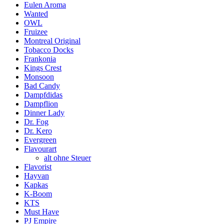
Eulen Aroma
Wanted
OWL
Fruizee
Montreal Original
Tobacco Docks
Frankonia
Kings Crest
Monsoon
Bad Candy
Dampfdidas
Dampflion
Dinner Lady
Dr. Fog
Dr. Kero
Evergreen
Flavourart
alt ohne Steuer
Flavorist
Hayvan
Kapkas
K-Boom
KTS
Must Have
PJ Empire