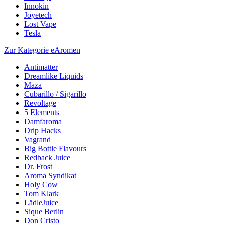
Innokin
Joyetech
Lost Vape
Tesla
Zur Kategorie eAromen
Antimatter
Dreamlike Liquids
Maza
Cubarillo / Sigarillo
Revoltage
5 Elements
Damfaroma
Drip Hacks
Vagrand
Big Bottle Flavours
Redback Juice
Dr. Frost
Aroma Syndikat
Holy Cow
Tom Klark
LädleJuice
Sique Berlin
Don Cristo