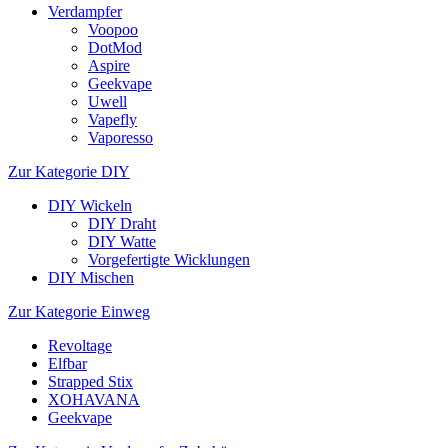
Verdampfer
Voopoo
DotMod
Aspire
Geekvape
Uwell
Vapefly
Vaporesso
Zur Kategorie DIY
DIY Wickeln
DIY Draht
DIY Watte
Vorgefertigte Wicklungen
DIY Mischen
Zur Kategorie Einweg
Revoltage
Elfbar
Strapped Stix
XOHAVANA
Geekvape