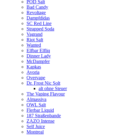
POD Salt
Bad Candy
Revoltage
Dampfdidas
SC Red Line
Strapped Soda
Vagrand
Riot Salt
Wanted
Elfbar Elfliq
Dinner Lady
McDampfer
Kapkas
Avoria
Overvape
Dr. Frost Nic Solt
alt ohne Steuer
The Vaping Flavour
Almassiva
OWL Salt
Flerbar Liquid
187 Straßenbande
ZAZO Intense
Self Juice
Montreal