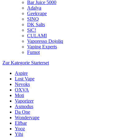
Bar Juice 5000
Adalya
Geekvape
SINQ
DK Salts
SiC!
CULAMI
Vaporesso Dojoliq
Vaping Experts
Fumot
Zur Kategorie Starterset
Aspire
Lost Vape
Nevoks
OXVA
Moti
Vaporizer
Asmodus
Da One
Wondervape
Elfbar
Yooz
Yihi