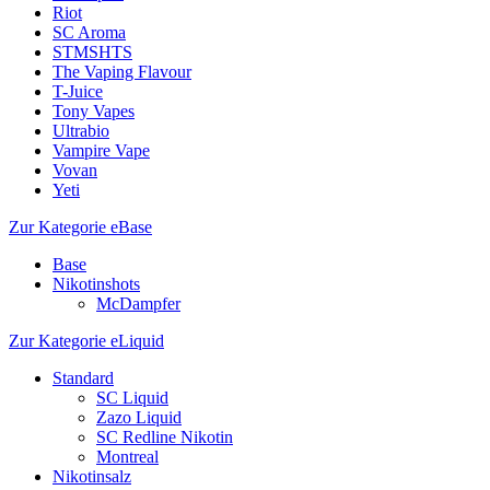
Riot
SC Aroma
STMSHTS
The Vaping Flavour
T-Juice
Tony Vapes
Ultrabio
Vampire Vape
Vovan
Yeti
Zur Kategorie eBase
Base
Nikotinshots
McDampfer
Zur Kategorie eLiquid
Standard
SC Liquid
Zazo Liquid
SC Redline Nikotin
Montreal
Nikotinsalz