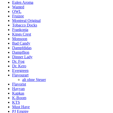
Eulen Aroma
Wanted
OWL
Fruizee
Montreal Original
Tobacco Docks
Frankonia
Kings Crest
Monsoon
Bad Candy
Dampfdidas
Dampflion
Dinner Lady
Dr. Fog
Dr. Kero
Evergreen
Flavourart
alt ohne Steuer
Flavorist
Hayvan
Kapkas
K-Boom
KTS
Must Have
PJ Empire