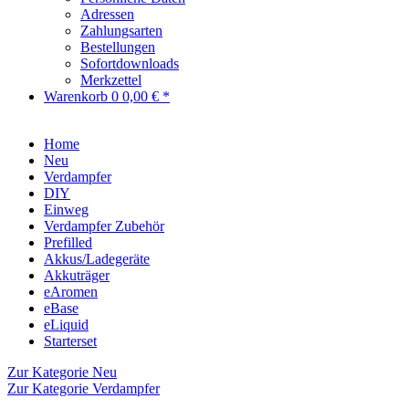
Adressen
Zahlungsarten
Bestellungen
Sofortdownloads
Merkzettel
Warenkorb
0
0,00 € *
Home
Neu
Verdampfer
DIY
Einweg
Verdampfer Zubehör
Prefilled
Akkus/Ladegeräte
Akkuträger
eAromen
eBase
eLiquid
Starterset
Zur Kategorie Neu
Zur Kategorie Verdampfer