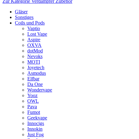
Zur Kategorie Verdampfer Zubehör
Gläser
Sonstiges
Coils und Pods
Vaptio
Lost Vape
Aspire
OXVA
dotMod
Nevoks
MOTI
Joyetech
Asmodus
Elfbar
Da One
Wondervape
Yooz
OWL
Pava
Fumot
Geekvape
Innocigs
Innokin
Just Fog