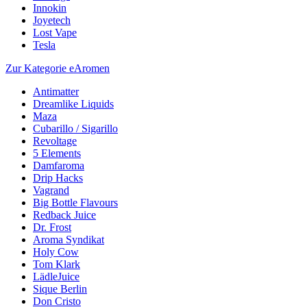
Innokin
Joyetech
Lost Vape
Tesla
Zur Kategorie eAromen
Antimatter
Dreamlike Liquids
Maza
Cubarillo / Sigarillo
Revoltage
5 Elements
Damfaroma
Drip Hacks
Vagrand
Big Bottle Flavours
Redback Juice
Dr. Frost
Aroma Syndikat
Holy Cow
Tom Klark
LädleJuice
Sique Berlin
Don Cristo