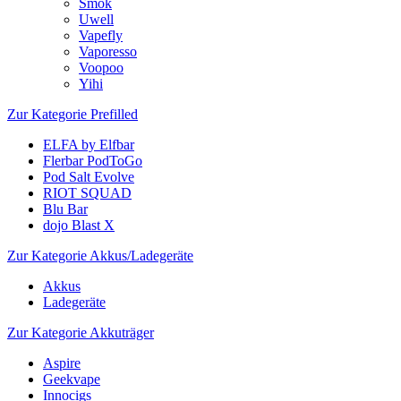
Smok
Uwell
Vapefly
Vaporesso
Voopoo
Yihi
Zur Kategorie Prefilled
ELFA by Elfbar
Flerbar PodToGo
Pod Salt Evolve
RIOT SQUAD
Blu Bar
dojo Blast X
Zur Kategorie Akkus/Ladegeräte
Akkus
Ladegeräte
Zur Kategorie Akkuträger
Aspire
Geekvape
Innocigs