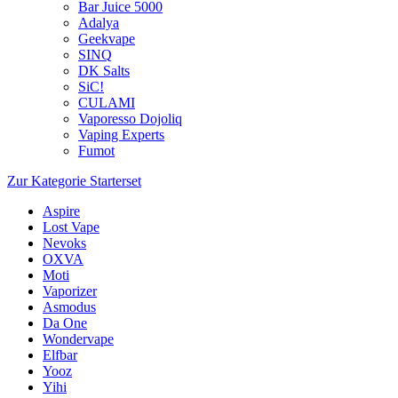
Bar Juice 5000
Adalya
Geekvape
SINQ
DK Salts
SiC!
CULAMI
Vaporesso Dojoliq
Vaping Experts
Fumot
Zur Kategorie Starterset
Aspire
Lost Vape
Nevoks
OXVA
Moti
Vaporizer
Asmodus
Da One
Wondervape
Elfbar
Yooz
Yihi