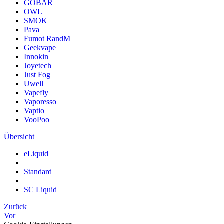
GOBAR
OWL
SMOK
Pava
Fumot RandM
Geekvape
Innokin
Joyetech
Just Fog
Uwell
Vapefly
Vaporesso
Vaptio
VooPoo
Übersicht
eLiquid
Standard
SC Liquid
Zurück
Vor