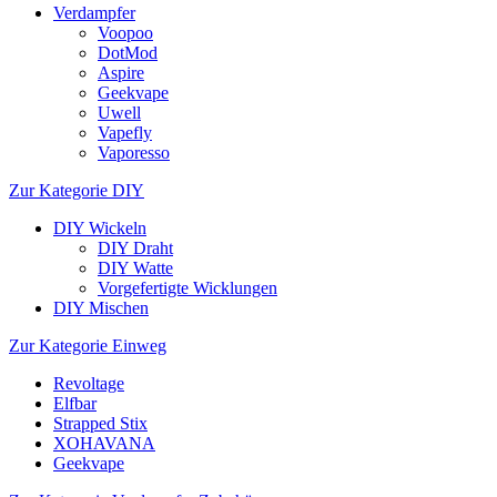
Verdampfer
Voopoo
DotMod
Aspire
Geekvape
Uwell
Vapefly
Vaporesso
Zur Kategorie DIY
DIY Wickeln
DIY Draht
DIY Watte
Vorgefertigte Wicklungen
DIY Mischen
Zur Kategorie Einweg
Revoltage
Elfbar
Strapped Stix
XOHAVANA
Geekvape