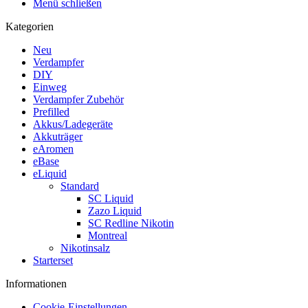
Menü schließen
Kategorien
Neu
Verdampfer
DIY
Einweg
Verdampfer Zubehör
Prefilled
Akkus/Ladegeräte
Akkuträger
eAromen
eBase
eLiquid
Standard
SC Liquid
Zazo Liquid
SC Redline Nikotin
Montreal
Nikotinsalz
Starterset
Informationen
Cookie-Einstellungen