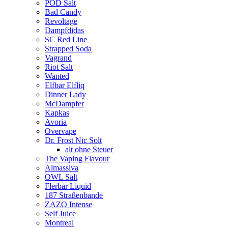
POD Salt
Bad Candy
Revoltage
Dampfdidas
SC Red Line
Strapped Soda
Vagrand
Riot Salt
Wanted
Elfbar Elfliq
Dinner Lady
McDampfer
Kapkas
Avoria
Overvape
Dr. Frost Nic Solt
alt ohne Steuer
The Vaping Flavour
Almassiva
OWL Salt
Flerbar Liquid
187 Straßenbande
ZAZO Intense
Self Juice
Montreal