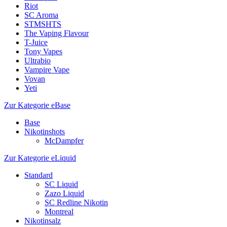
Riot
SC Aroma
STMSHTS
The Vaping Flavour
T-Juice
Tony Vapes
Ultrabio
Vampire Vape
Vovan
Yeti
Zur Kategorie eBase
Base
Nikotinshots
McDampfer
Zur Kategorie eLiquid
Standard
SC Liquid
Zazo Liquid
SC Redline Nikotin
Montreal
Nikotinsalz