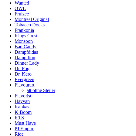
Wanted
OWL
Fruizee
Montreal Original
Tobacco Docks
Frankonia
Kings Crest
Monsoon
Bad Candy
Dampfdidas
Dampflion
Dinner Lady
Dr. Fog
Dr. Kero
Evergreen
Flavourart
alt ohne Steuer
Flavorist
Hayvan
Kapkas
K-Boom
KTS
Must Have
PJ Empire
Riot