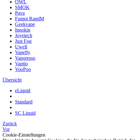
OWL
SMOK
Pava
Fumot RandM
Geekvape
Innokin
Joyetech
Just Fog
Uwell
Vapefly
Vaporesso
Vaptio
VooPoo
Übersicht
eLiquid
Standard
SC Liquid
Zurück
Vor
Cookie-Einstellungen