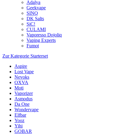
Adalya
Geekvape
SINQ
DK Salts
SiC!
CULAMI
Vaporesso Dojoliq
Vaping Experts
Fumot
Zur Kategorie Starterset
Aspire
Lost Vape
Nevoks
OXVA
Moti
Vaporizer
Asmodus
Da One
Wondervape
Elfbar
Yooz
Yihi
GOBAR