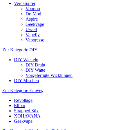
Verdampfer
Voopoo
DotMod
Aspire
Geekvape
Uwell
Vapefly
Vaporesso
Zur Kategorie DIY
DIY Wickeln
DIY Draht
DIY Watte
Vorgefertigte Wicklungen
DIY Mischen
Zur Kategorie Einweg
Revoltage
Elfbar
Strapped Stix
XOHAVANA
Geekvape