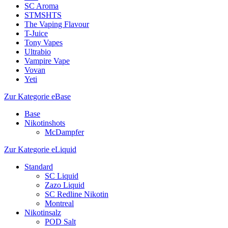
SC Aroma
STMSHTS
The Vaping Flavour
T-Juice
Tony Vapes
Ultrabio
Vampire Vape
Vovan
Yeti
Zur Kategorie eBase
Base
Nikotinshots
McDampfer
Zur Kategorie eLiquid
Standard
SC Liquid
Zazo Liquid
SC Redline Nikotin
Montreal
Nikotinsalz
POD Salt