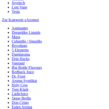
Joyetech
Lost Vape
Tesla
Zur Kategorie eAromen
Antimatter
Dreamlike Liquids
Maza
Cubarillo / Sigarillo
Revoltage
5 Elements
Damfaroma
Drip Hacks
Vagrand
Big Bottle Flavours
Redback Juice
Dr. Frost
Aroma Syndikat
Holy Cow
Tom Klark
LädleJuice
Sique Berlin
Don Cristo
Eulen Aroma