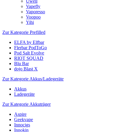
Uwell
Vapefly
Vaporesso
Voopoo
Yihi
Zur Kategorie Prefilled
ELFA by Elfbar
Flerbar PodToGo
Pod Salt Evolve
RIOT SQUAD
Blu Bar
dojo Blast X
Zur Kategorie Akkus/Ladegeräte
Akkus
Ladegeräte
Zur Kategorie Akkuträger
Aspire
Geekvape
Innocigs
Innokin