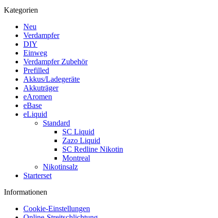
Kategorien
Neu
Verdampfer
DIY
Einweg
Verdampfer Zubehör
Prefilled
Akkus/Ladegeräte
Akkuträger
eAromen
eBase
eLiquid
Standard
SC Liquid
Zazo Liquid
SC Redline Nikotin
Montreal
Nikotinsalz
Starterset
Informationen
Cookie-Einstellungen
Online-Streitschlichtung