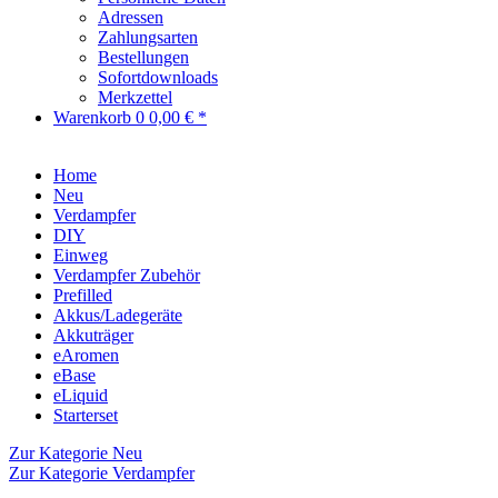
Adressen
Zahlungsarten
Bestellungen
Sofortdownloads
Merkzettel
Warenkorb
0
0,00 € *
Home
Neu
Verdampfer
DIY
Einweg
Verdampfer Zubehör
Prefilled
Akkus/Ladegeräte
Akkuträger
eAromen
eBase
eLiquid
Starterset
Zur Kategorie Neu
Zur Kategorie Verdampfer