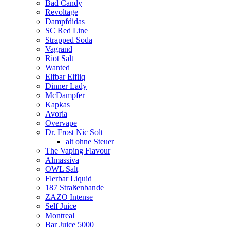
Bad Candy
Revoltage
Dampfdidas
SC Red Line
Strapped Soda
Vagrand
Riot Salt
Wanted
Elfbar Elfliq
Dinner Lady
McDampfer
Kapkas
Avoria
Overvape
Dr. Frost Nic Solt
alt ohne Steuer
The Vaping Flavour
Almassiva
OWL Salt
Flerbar Liquid
187 Straßenbande
ZAZO Intense
Self Juice
Montreal
Bar Juice 5000