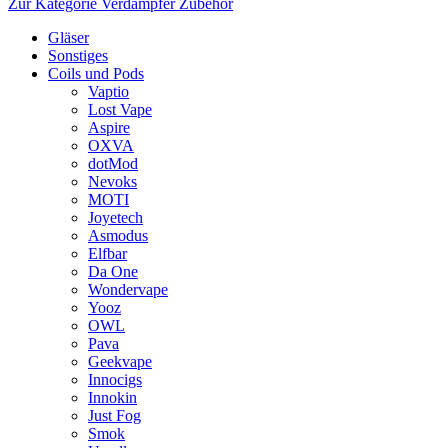
Zur Kategorie Verdampfer Zubehör
Gläser
Sonstiges
Coils und Pods
Vaptio
Lost Vape
Aspire
OXVA
dotMod
Nevoks
MOTI
Joyetech
Asmodus
Elfbar
Da One
Wondervape
Yooz
OWL
Pava
Geekvape
Innocigs
Innokin
Just Fog
Smok