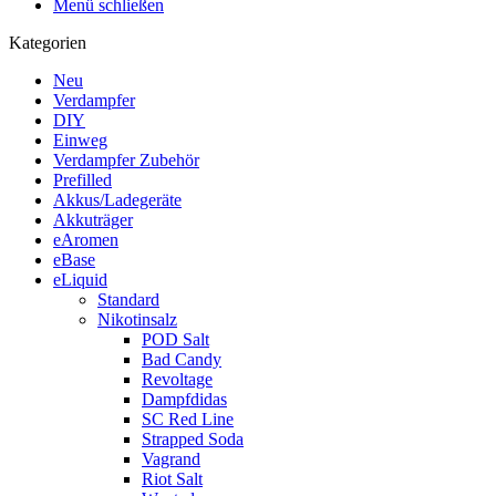
Menü schließen
Kategorien
Neu
Verdampfer
DIY
Einweg
Verdampfer Zubehör
Prefilled
Akkus/Ladegeräte
Akkuträger
eAromen
eBase
eLiquid
Standard
Nikotinsalz
POD Salt
Bad Candy
Revoltage
Dampfdidas
SC Red Line
Strapped Soda
Vagrand
Riot Salt