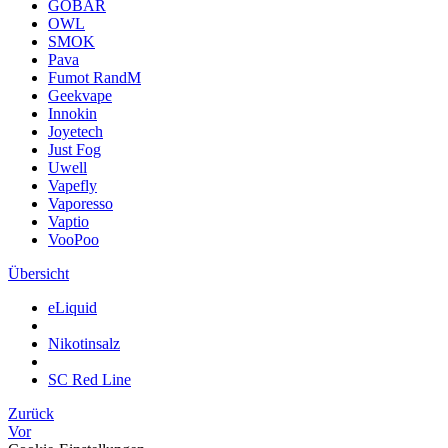
GOBAR
OWL
SMOK
Pava
Fumot RandM
Geekvape
Innokin
Joyetech
Just Fog
Uwell
Vapefly
Vaporesso
Vaptio
VooPoo
Übersicht
eLiquid
Nikotinsalz
SC Red Line
Zurück
Vor