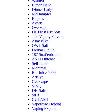
Wanted
Elfbar Elfliq
Dinner Lady
McDampfer
Kapkas
Avoria
Overvape
Dr. Frost Nic Solt
The Vaping Flavour
Almassiva
OWL Salt
Flerbar Liquid
187 Straßenbande
ZAZO Intense
Self Juice
Montreal
Bar Juice 5000
Adalya
Geekvape
SINQ
DK Salts
SiC!
CULAMI
Vaporesso Dojoliq
Vaping Experts