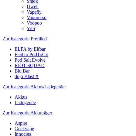
Smok
Uwell
Vapefly
Vaporesso
Voopoo
Yihi
Zur Kategorie Prefilled
ELFA by Elfbar
Flerbar PodToGo
Pod Salt Evolve
RIOT SQUAD
Blu Bar
dojo Blast X
Zur Kategorie Akkus/Ladegeräte
Akkus
Ladegeräte
Zur Kategorie Akkuträger
Aspire
Geekvape
Innocigs