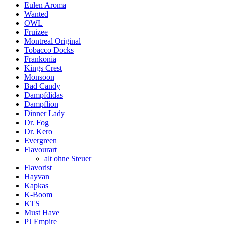
Eulen Aroma
Wanted
OWL
Fruizee
Montreal Original
Tobacco Docks
Frankonia
Kings Crest
Monsoon
Bad Candy
Dampfdidas
Dampflion
Dinner Lady
Dr. Fog
Dr. Kero
Evergreen
Flavourart
alt ohne Steuer
Flavorist
Hayvan
Kapkas
K-Boom
KTS
Must Have
PJ Empire