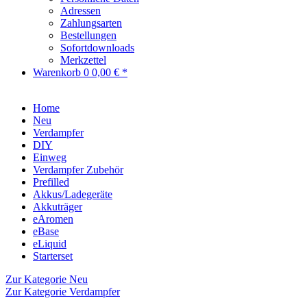
Adressen
Zahlungsarten
Bestellungen
Sofortdownloads
Merkzettel
Warenkorb
0
0,00 € *
Home
Neu
Verdampfer
DIY
Einweg
Verdampfer Zubehör
Prefilled
Akkus/Ladegeräte
Akkuträger
eAromen
eBase
eLiquid
Starterset
Zur Kategorie Neu
Zur Kategorie Verdampfer