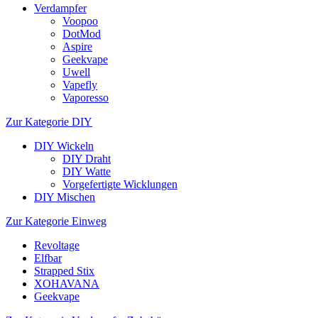
Verdampfer
Voopoo
DotMod
Aspire
Geekvape
Uwell
Vapefly
Vaporesso
Zur Kategorie DIY
DIY Wickeln
DIY Draht
DIY Watte
Vorgefertigte Wicklungen
DIY Mischen
Zur Kategorie Einweg
Revoltage
Elfbar
Strapped Stix
XOHAVANA
Geekvape