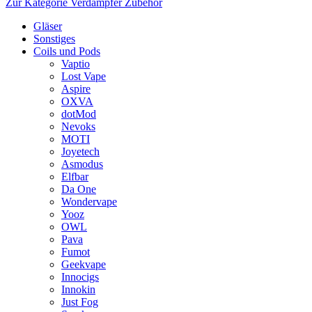
Zur Kategorie Verdampfer Zubehör
Gläser
Sonstiges
Coils und Pods
Vaptio
Lost Vape
Aspire
OXVA
dotMod
Nevoks
MOTI
Joyetech
Asmodus
Elfbar
Da One
Wondervape
Yooz
OWL
Pava
Fumot
Geekvape
Innocigs
Innokin
Just Fog