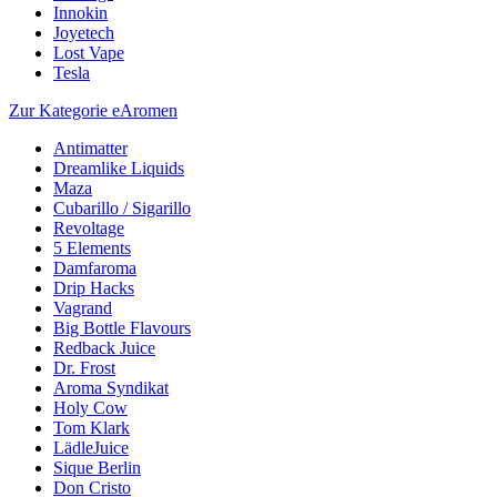
Innokin
Joyetech
Lost Vape
Tesla
Zur Kategorie eAromen
Antimatter
Dreamlike Liquids
Maza
Cubarillo / Sigarillo
Revoltage
5 Elements
Damfaroma
Drip Hacks
Vagrand
Big Bottle Flavours
Redback Juice
Dr. Frost
Aroma Syndikat
Holy Cow
Tom Klark
LädleJuice
Sique Berlin
Don Cristo