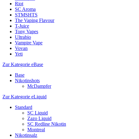
Riot
SC Aroma
STMSHTS
The Vaping Flavour
T-Juice
Tony Vapes
Ultrabio
Vampire Vape
Vovan
Yeti
Zur Kategorie eBase
Base
Nikotinshots
McDampfer
Zur Kategorie eLiquid
Standard
SC Liquid
Zazo Liquid
SC Redline Nikotin
Montreal
Nikotinsalz