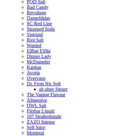
POD Salt
Bad Candy
Revoltage
Dampfdidas
SC Red Line
Strapped Soda
Vagrand
Riot Salt
Wanted
Elfbar Elfliq
Dinner Lady
McDampfer
Kapkas
Avoria
Overvape
Dr. Frost Nic Solt
alt ohne Steuer
The Vaping Flavour
Almassiva
OWL Salt
Flerbar Liquid
187 Straßenbande
ZAZO Intense
Self Juice
Montreal