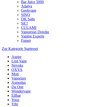
Bar Juice 5000
Adalya
Geekvape
SINQ
DK Salts
SiC!
CULAMI
Vaporesso Dojoliq
Vaping Experts
Fumot
Zur Kategorie Starterset
Aspire
Lost Vape
Nevoks
OXVA
Moti
Vaporizer
Asmodus
Da One
Wondervape
Elfbar
Yooz
Yihi